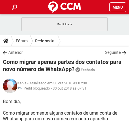
MENU
INÍCIO
JOGOS
WHATSAPP
DICAS
Fórum
Rede social
CELULAR
FACEBOOK
JOGOS
WHATSAPP
DOWNLOADS
Anterior
Seguinte
OUTLOOK
EXCEL
CELULAR
FACEBOOK
Como migrar apenas partes dos contatos para
INSTAGRAM
JOGOS
GMAIL
WHATSAPP
FÓRUM
OUTLOOK
EXCEL
novo número de WhatsApp?
Fechado
GUIA DE COMPRAS
CELULAR
FACEBOOK
INSTAGRAM
JOGOS
GMAIL
WHATSAPP
GLOSSÁRIO
OUTLOOK
EXCEL
Kenia
- Atualizado em 30 out 2018 às 07:30
GUIA DE COMPRAS
CELULAR
FACEBOOK
Perfil bloqueado -
30 out 2018 às 07:31
INSTAGRAM
JOGOS
GMAIL
WHATSAPP
OUTLOOK
EXCEL
Bom dia,
GUIA DE COMPRAS
CELULAR
FACEBOOK
INSTAGRAM
GMAIL
OUTLOOK
EXCEL
Como migrar somente alguns contatos de uma conta de
GUIA DE COMPRAS
Whatsapp para um novo número em outro aparelho
INSTAGRAM
GMAIL