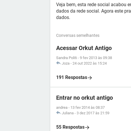
Veja bem, esta rede social acabou e
dados da rede social. Agora este pr
dados.
Conversas semelhantes
Acessar Orkut Antigo
Sandra Politi
-
9 fev 2013 às 09:38
Joza
-
24 out 2022 às 15:24
191 Respostas
Entrar no orkut antigo
andrea
-
13 fev 2014 às 08:37
Juliana
-
3 dez 2017 às 21:59
55 Respostas