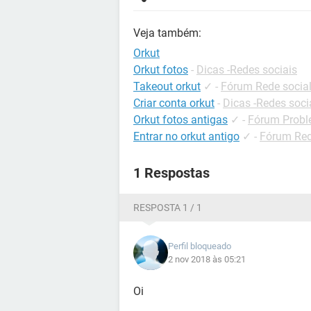
Veja também:
Orkut
Orkut fotos
-
Dicas -Redes sociais
Takeout orkut
✓
-
Fórum Rede socia
Criar conta orkut
-
Dicas -Redes soci
Orkut fotos antigas
✓
-
Fórum Probl
Entrar no orkut antigo
✓
-
Fórum Red
1 Respostas
RESPOSTA 1 / 1
Perfil bloqueado
2 nov 2018 às 05:21
Oi