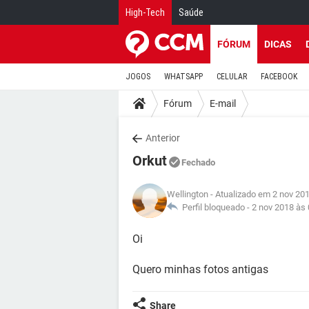
High-Tech
Saúde
FÓRUM
DICAS
JOGOS
WHATSAPP
CELULAR
FACEBOOK
Fórum
E-mail
Anterior
Orkut
Fechado
Wellington
- Atualizado em 2 nov 20
Perfil bloqueado -
2 nov 2018 às 
Oi
Quero minhas fotos antigas
Share