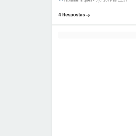
fabianamarques
-
5 jul 2019 às 22:51
4 Respostas