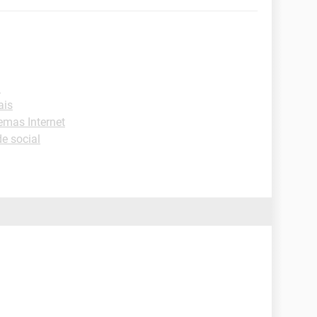
l
ais
emas Internet
e social