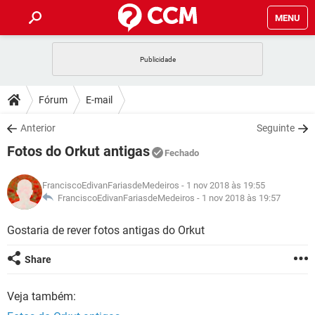
MENU
INÍCIO
JOGOS
WHATSAPP
DICAS
Fórum
E-mail
CELULAR
FACEBOOK
JOGOS
WHATSAPP
DOWNLOADS
Anterior
Seguinte
OUTLOOK
EXCEL
CELULAR
FACEBOOK
Fotos do Orkut antigas
INSTAGRAM
JOGOS
GMAIL
WHATSAPP
Fechado
FÓRUM
OUTLOOK
EXCEL
GUIA DE COMPRAS
CELULAR
FACEBOOK
FranciscoEdivanFariasdeMedeiros
- 1 nov 2018 às 19:55
INSTAGRAM
JOGOS
GMAIL
WHATSAPP
GLOSSÁRIO
FranciscoEdivanFariasdeMedeiros -
1 nov 2018 às 19:57
OUTLOOK
EXCEL
GUIA DE COMPRAS
CELULAR
FACEBOOK
INSTAGRAM
JOGOS
GMAIL
WHATSAPP
Gostaria de rever fotos antigas do Orkut
OUTLOOK
EXCEL
GUIA DE COMPRAS
CELULAR
FACEBOOK
Share
INSTAGRAM
GMAIL
OUTLOOK
EXCEL
GUIA DE COMPRAS
Veja também:
INSTAGRAM
GMAIL