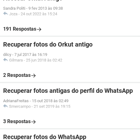
Sandra Politi
-
9 fev 2013 às 09:38
Joza
-
24 out 2022 às 15:24
191 Respostas
Recuperar fotos do Orkut antigo
dilcy
-
7 jul 2017 às 16:19
Gilmara
-
25 jun 2018 às 02:42
2 Respostas
Recuperar fotos antigas do perfil do WhatsApp
AdrianaFreitas
-
15 out 2018 às 02:49
Smercampo
-
21 set 2019 às 19:15
3 Respostas
Recuperar fotos do WhatsApp