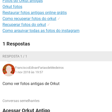
Fotos do Orkut antigas
GUIA DE COMPRAS
Orkut fotos
Restaurar fotos antigas online grátis
Como recuperar fotos do orkut
✓
Recuperar fotos do orkut
✓
Como arquivar todas as fotos do instagram
1 Respostas
RESPOSTA 1 / 1
FranciscoEdivanFariasdeMedeiros
1 nov 2018 às 19:57
Como ver fotos antigas de Orkut
Conversas semelhantes
Acessar Orkut Antigo