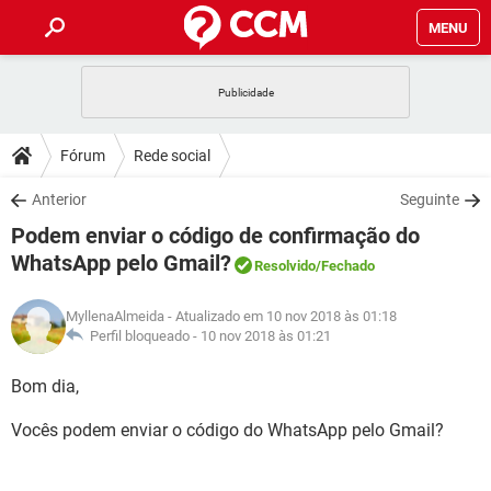
MENU
INÍCIO
JOGOS
WHATSAPP
DICAS
Fórum
Rede social
CELULAR
FACEBOOK
JOGOS
WHATSAPP
DOWNLOADS
Anterior
Seguinte
OUTLOOK
EXCEL
CELULAR
FACEBOOK
Podem enviar o código de confirmação do
INSTAGRAM
JOGOS
GMAIL
WHATSAPP
FÓRUM
OUTLOOK
EXCEL
WhatsApp pelo Gmail?
Resolvido
/Fechado
GUIA DE COMPRAS
CELULAR
FACEBOOK
INSTAGRAM
JOGOS
GMAIL
WHATSAPP
GLOSSÁRIO
OUTLOOK
EXCEL
MyllenaAlmeida
- Atualizado em 10 nov 2018 às 01:18
GUIA DE COMPRAS
CELULAR
FACEBOOK
Perfil bloqueado -
10 nov 2018 às 01:21
INSTAGRAM
JOGOS
GMAIL
WHATSAPP
OUTLOOK
EXCEL
Bom dia,
GUIA DE COMPRAS
CELULAR
FACEBOOK
INSTAGRAM
GMAIL
OUTLOOK
EXCEL
Vocês podem enviar o código do WhatsApp pelo Gmail?
GUIA DE COMPRAS
INSTAGRAM
GMAIL