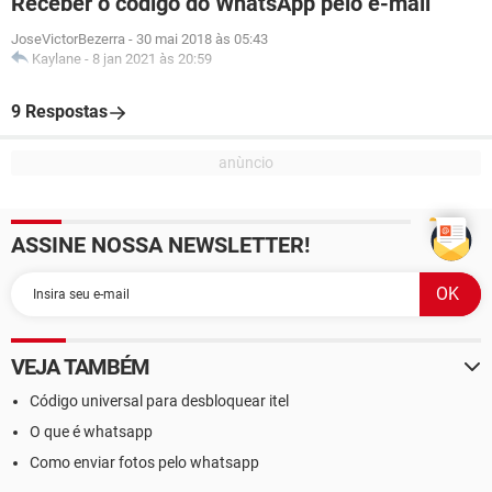
Receber o código do WhatsApp pelo e-mail
JoseVictorBezerra
-
30 mai 2018 às 05:43
Kaylane
-
8 jan 2021 às 20:59
9 Respostas
ASSINE NOSSA NEWSLETTER!
VEJA TAMBÉM
Código universal para desbloquear itel
O que é whatsapp
Como enviar fotos pelo whatsapp