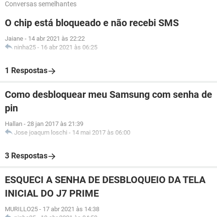
Conversas semelhantes
O chip está bloqueado e não recebi SMS
Jaiane
-
14 abr 2021 às 22:22
ninha25
-
16 abr 2021 às 06:25
1 Respostas
Como desbloquear meu Samsung com senha de
pin
Hallan
-
28 jan 2017 às 21:39
Jose joaqum loschi
-
14 mai 2017 às 06:00
3 Respostas
ESQUECI A SENHA DE DESBLOQUEIO DA TELA
INICIAL DO J7 PRIME
MURILLO25
-
17 abr 2021 às 14:38