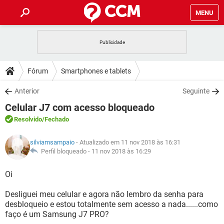
MENU
INÍCIO
JOGOS
WHATSAPP
DICAS
Fórum
Smartphones e tablets
CELULAR
FACEBOOK
JOGOS
WHATSAPP
DOWNLOADS
Anterior
Seguinte
OUTLOOK
EXCEL
CELULAR
FACEBOOK
Celular J7 com acesso bloqueado
INSTAGRAM
JOGOS
GMAIL
WHATSAPP
FÓRUM
OUTLOOK
EXCEL
Resolvido
/Fechado
GUIA DE COMPRAS
CELULAR
FACEBOOK
INSTAGRAM
JOGOS
GMAIL
WHATSAPP
GLOSSÁRIO
OUTLOOK
silviamsampaio
- Atualizado em 11 nov 2018 às 16:31
EXCEL
GUIA DE COMPRAS
CELULAR
FACEBOOK
Perfil bloqueado -
11 nov 2018 às 16:29
INSTAGRAM
JOGOS
GMAIL
WHATSAPP
OUTLOOK
EXCEL
Oi
GUIA DE COMPRAS
CELULAR
FACEBOOK
INSTAGRAM
GMAIL
Desliguei meu celular e agora não lembro da senha para
OUTLOOK
EXCEL
GUIA DE COMPRAS
desbloqueio e estou totalmente sem acesso a nada......como
INSTAGRAM
GMAIL
faço é um Samsung J7 PRO?