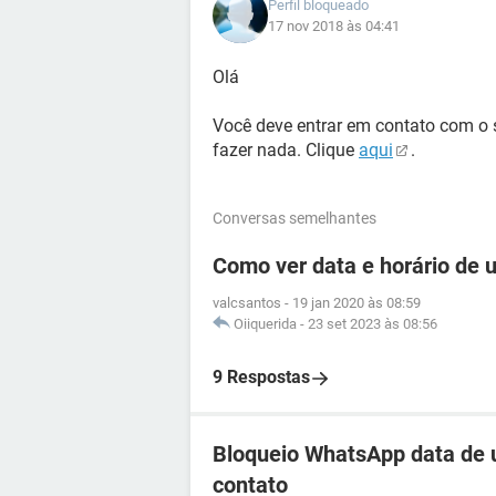
Perfil bloqueado
17 nov 2018 às 04:41
Olá
Você deve entrar em contato com o
fazer nada. Clique
aqui
.
Conversas semelhantes
Como ver data e horário de
valcsantos
-
19 jan 2020 às 08:59
Oiiquerida
-
23 set 2023 às 08:56
9 Respostas
Bloqueio WhatsApp data de 
contato