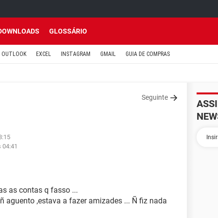
DOWNLOADS
GLOSSÁRIO
OUTLOOK
EXCEL
INSTAGRAM
GMAIL
GUIA DE COMPRAS
Seguinte
ASS
NEW
8:15
s 04:41
s as contas q fasso ...
ñ aguento ,estava a fazer amizades ... Ñ fiz nada