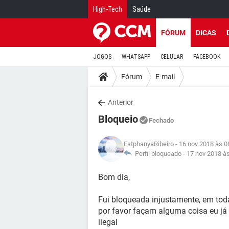
High-Tech
Saúde
FÓRUM
DICAS
JOGOS
WHATSAPP
CELULAR
FACEBOOK
Fórum
E-mail
Anterior
Bloqueio
Fechado
EstphanyaRibeiro
- 16 nov 2018 às 0
Perfil bloqueado -
17 nov 2018 à
Bom dia,
Fui bloqueada injustamente, em toda
por favor façam alguma coisa eu já 
ilegal