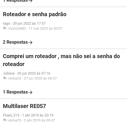
1 Respostas
Roteador e senha padrão
Iago
-
29 jun 2022 às 17:57
Vazluiz480
-
11 mai 2023 às 00:07
2 Respostas
Comprei um roteador , mas não sei a senha do
roteador
Juliana
-
26 jun 2020 às 07:16
ninha25
-
27 jun 2020 às 06:57
1 Respostas
Multilaser RE057
Fhael_315
-
1 abr 2019 às 20:19
ninha25
-
2 abr 2019 às 09:47