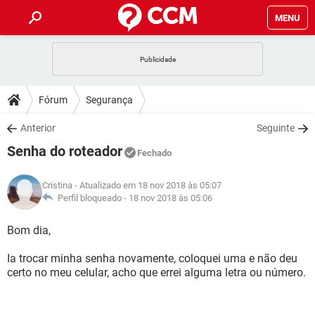
MENU
INÍCIO
JOGOS
WHATSAPP
DICAS
Fórum
Segurança
CELULAR
FACEBOOK
JOGOS
WHATSAPP
DOWNLOADS
Anterior
Seguinte
OUTLOOK
EXCEL
CELULAR
FACEBOOK
Senha do roteador
INSTAGRAM
JOGOS
GMAIL
WHATSAPP
Fechado
FÓRUM
OUTLOOK
EXCEL
GUIA DE COMPRAS
CELULAR
FACEBOOK
Cristina
- Atualizado em 18 nov 2018 às 05:07
INSTAGRAM
JOGOS
GMAIL
WHATSAPP
GLOSSÁRIO
Perfil bloqueado -
18 nov 2018 às 05:06
OUTLOOK
EXCEL
GUIA DE COMPRAS
CELULAR
FACEBOOK
INSTAGRAM
JOGOS
GMAIL
WHATSAPP
Bom dia,
OUTLOOK
EXCEL
GUIA DE COMPRAS
CELULAR
FACEBOOK
Ia trocar minha senha novamente, coloquei uma e não deu
INSTAGRAM
GMAIL
certo no meu celular, acho que errei alguma letra ou número.
OUTLOOK
EXCEL
GUIA DE COMPRAS
INSTAGRAM
GMAIL