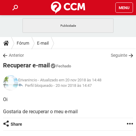
MENU
INÍCIO
JOGOS
WHATSAPP
DICAS
Fórum
E-mail
CELULAR
FACEBOOK
JOGOS
WHATSAPP
DOWNLOADS
Anterior
Seguinte
OUTLOOK
EXCEL
CELULAR
FACEBOOK
Recuperar e-mail
INSTAGRAM
JOGOS
GMAIL
WHATSAPP
Fechado
FÓRUM
OUTLOOK
EXCEL
GUIA DE COMPRAS
CELULAR
FACEBOOK
ErivanIncio
- Atualizado em 20 nov 2018 às 14:48
INSTAGRAM
JOGOS
GMAIL
WHATSAPP
GLOSSÁRIO
Perfil bloqueado -
20 nov 2018 às 14:47
OUTLOOK
EXCEL
GUIA DE COMPRAS
CELULAR
FACEBOOK
INSTAGRAM
JOGOS
GMAIL
WHATSAPP
Oi
OUTLOOK
EXCEL
GUIA DE COMPRAS
CELULAR
FACEBOOK
Gostaria de recuperar o meu e-mail
INSTAGRAM
GMAIL
OUTLOOK
EXCEL
GUIA DE COMPRAS
Share
INSTAGRAM
GMAIL