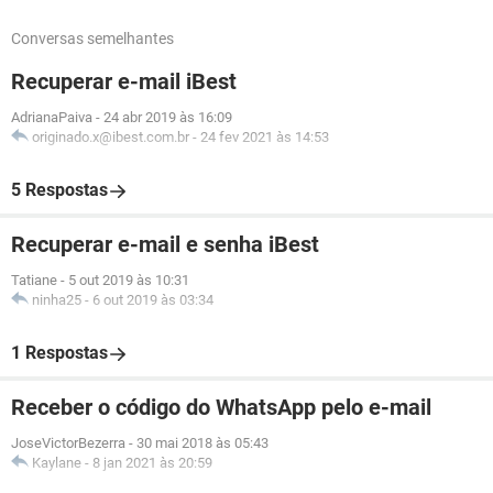
Conversas semelhantes
Recuperar e-mail iBest
AdrianaPaiva
-
24 abr 2019 às 16:09
originado.x@ibest.com.br
-
24 fev 2021 às 14:53
5 Respostas
Recuperar e-mail e senha iBest
Tatiane
-
5 out 2019 às 10:31
ninha25
-
6 out 2019 às 03:34
1 Respostas
Receber o código do WhatsApp pelo e-mail
JoseVictorBezerra
-
30 mai 2018 às 05:43
Kaylane
-
8 jan 2021 às 20:59