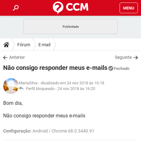
MENU
INÍCIO
JOGOS
WHATSAPP
DICAS
Fórum
E-mail
CELULAR
FACEBOOK
JOGOS
WHATSAPP
DOWNLOADS
Anterior
Seguinte
OUTLOOK
EXCEL
CELULAR
FACEBOOK
Não consigo responder meus e-mails
INSTAGRAM
JOGOS
GMAIL
WHATSAPP
Fechado
FÓRUM
OUTLOOK
EXCEL
GUIA DE COMPRAS
CELULAR
FACEBOOK
MariaSilva
- Atualizado em 24 nov 2018 às 16:18
INSTAGRAM
JOGOS
GMAIL
WHATSAPP
GLOSSÁRIO
Perfil bloqueado -
24 nov 2018 às 16:20
OUTLOOK
EXCEL
GUIA DE COMPRAS
CELULAR
FACEBOOK
INSTAGRAM
JOGOS
GMAIL
WHATSAPP
Bom dia,
OUTLOOK
EXCEL
GUIA DE COMPRAS
CELULAR
FACEBOOK
Não consigo responder meus e-mails
INSTAGRAM
GMAIL
OUTLOOK
EXCEL
GUIA DE COMPRAS
Configuração:
Android / Chrome 68.0.3440.91
INSTAGRAM
GMAIL