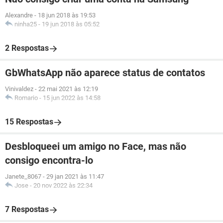
Alexandre
-
18 jun 2018 às 19:53
ninha25
-
19 jun 2018 às 05:52
2 Respostas
GbWhatsApp não aparece status de contatos
Vinivaldez
-
22 mai 2021 às 12:19
Romario
-
15 jun 2022 às 14:58
15 Respostas
Desbloqueei um amigo no Face, mas não
consigo encontra-lo
Janete_8067
-
29 jan 2021 às 11:47
Jose
-
20 nov 2022 às 22:34
7 Respostas