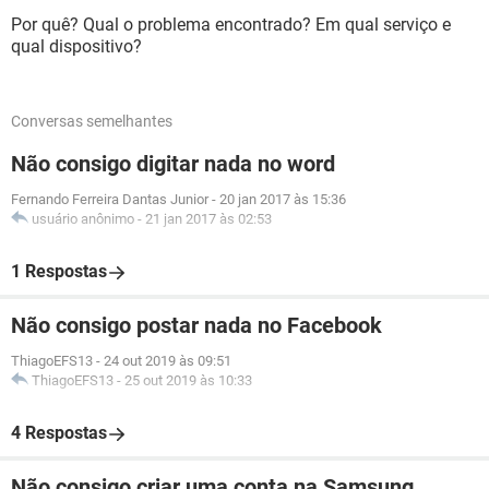
Por quê? Qual o problema encontrado? Em qual serviço e
qual dispositivo?
Conversas semelhantes
Não consigo digitar nada no word
Fernando Ferreira Dantas Junior
-
20 jan 2017 às 15:36
usuário anônimo
-
21 jan 2017 às 02:53
1 Respostas
Não consigo postar nada no Facebook
ThiagoEFS13
-
24 out 2019 às 09:51
ThiagoEFS13
-
25 out 2019 às 10:33
4 Respostas
Não consigo criar uma conta na Samsung