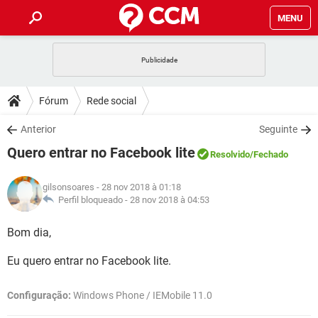
MENU
INÍCIO
JOGOS
WHATSAPP
DICAS
Fórum
Rede social
CELULAR
FACEBOOK
JOGOS
WHATSAPP
DOWNLOADS
Anterior
Seguinte
OUTLOOK
EXCEL
CELULAR
FACEBOOK
Quero entrar no Facebook lite
INSTAGRAM
JOGOS
GMAIL
WHATSAPP
Resolvido
/Fechado
FÓRUM
OUTLOOK
EXCEL
GUIA DE COMPRAS
CELULAR
FACEBOOK
gilsonsoares
- 28 nov 2018 à 01:18
INSTAGRAM
JOGOS
GMAIL
WHATSAPP
GLOSSÁRIO
Perfil bloqueado -
28 nov 2018 à 04:53
OUTLOOK
EXCEL
GUIA DE COMPRAS
CELULAR
FACEBOOK
INSTAGRAM
JOGOS
GMAIL
WHATSAPP
Bom dia,
OUTLOOK
EXCEL
GUIA DE COMPRAS
CELULAR
FACEBOOK
Eu quero entrar no Facebook lite.
INSTAGRAM
GMAIL
OUTLOOK
EXCEL
GUIA DE COMPRAS
Configuração:
Windows Phone / IEMobile 11.0
INSTAGRAM
GMAIL