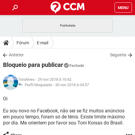
MENU
INÍCIO
JOGOS
WHATSAPP
DICAS
Fórum
E-mail
CELULAR
FACEBOOK
JOGOS
WHATSAPP
DOWNLOADS
Anterior
Seguinte
OUTLOOK
EXCEL
CELULAR
FACEBOOK
Bloqueio para publicar
INSTAGRAM
JOGOS
GMAIL
WHATSAPP
Fechado
FÓRUM
OUTLOOK
EXCEL
GUIA DE COMPRAS
CELULAR
FACEBOOK
ToniAlves
- 29 nov 2018 à 10:42
INSTAGRAM
JOGOS
GMAIL
WHATSAPP
GLOSSÁRIO
Perfil bloqueado -
30 nov 2018 à 04:57
OUTLOOK
EXCEL
GUIA DE COMPRAS
CELULAR
FACEBOOK
INSTAGRAM
JOGOS
GMAIL
WHATSAPP
Oi
OUTLOOK
EXCEL
GUIA DE COMPRAS
CELULAR
FACEBOOK
Eu sou novo no Facebook, não sei se fiz muitos anúncios
INSTAGRAM
GMAIL
em pouco tempo, foram só de tênis. Existe limite máximo
OUTLOOK
EXCEL
GUIA DE COMPRAS
por dia. Me orientem por favor sou Toni Koisas do Brasil.
INSTAGRAM
GMAIL