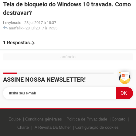
Tela de bloqueio do Windows 10 travada. Como
destravar?
Levylescio
-
28 jul 2017 à 18:37
aaafelix
-
28 jul 2017 à 19:35
1 Respostas
ASSINE NOSSA NEWSLETTER!
Equipe
Conditions générales
Política de Privacidade
Contato
Charte
A Revista Da Mulher
Configuração de cookies