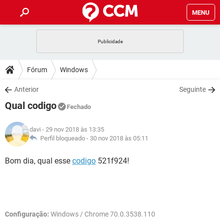
MENU
INÍCIO
JOGOS
WHATSAPP
DICAS
Fórum
Windows
CELULAR
FACEBOOK
JOGOS
WHATSAPP
DOWNLOADS
Anterior
Seguinte
OUTLOOK
EXCEL
CELULAR
FACEBOOK
Qual codigo
INSTAGRAM
JOGOS
GMAIL
WHATSAPP
Fechado
FÓRUM
OUTLOOK
EXCEL
GUIA DE COMPRAS
CELULAR
FACEBOOK
davi
- 29 nov 2018 às 13:35
INSTAGRAM
JOGOS
GMAIL
WHATSAPP
GLOSSÁRIO
Perfil bloqueado -
30 nov 2018 às 05:11
OUTLOOK
EXCEL
GUIA DE COMPRAS
CELULAR
FACEBOOK
INSTAGRAM
JOGOS
GMAIL
WHATSAPP
Bom dia, qual esse
codigo
521f924!
OUTLOOK
EXCEL
GUIA DE COMPRAS
CELULAR
FACEBOOK
INSTAGRAM
GMAIL
OUTLOOK
EXCEL
GUIA DE COMPRAS
INSTAGRAM
GMAIL
Configuração:
Windows / Chrome 70.0.3538.110