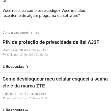
Oi
Você recebeu como esse código? Você instalou
recentemente algum programa ou software?
Conversas semelhantes
PIN de proteção de privacidade de itel A32F
MarioNasi
-
20 abr 2019 às 04:26
Dalzino
-
21 jul 2019 às 03:23
2 Respostas
Como desbloquear meu celular esqueci a senha
ele é da marca ZTE
Sidicleide
-
29 jul 2016 às 11:56
ninha25
-
30 jul 2016 às 06:43
1 Respostas