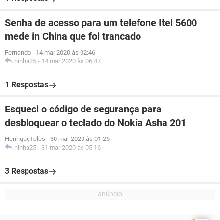
Senha de acesso para um telefone Itel 5600
mede in China que foi trancado
Fernando
-
14 mar 2020 às 02:46
ninha25
-
14 mar 2020 às 06:47
1 Respostas
Esqueci o código de segurança para
desbloquear o teclado do Nokia Asha 201
HenriqueTeles
-
30 mar 2020 às 01:26
ninha25
-
31 mar 2020 às 05:16
3 Respostas