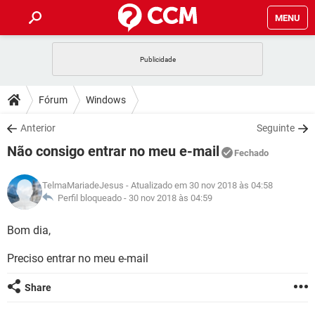
MENU
INÍCIO
JOGOS
WHATSAPP
DICAS
Fórum
Windows
CELULAR
FACEBOOK
JOGOS
WHATSAPP
DOWNLOADS
Anterior
Seguinte
OUTLOOK
EXCEL
CELULAR
FACEBOOK
Não consigo entrar no meu e-mail
INSTAGRAM
JOGOS
GMAIL
WHATSAPP
Fechado
FÓRUM
OUTLOOK
EXCEL
GUIA DE COMPRAS
CELULAR
FACEBOOK
TelmaMariadeJesus
- Atualizado em 30 nov 2018 às 04:58
INSTAGRAM
JOGOS
GMAIL
WHATSAPP
GLOSSÁRIO
Perfil bloqueado -
30 nov 2018 às 04:59
OUTLOOK
EXCEL
GUIA DE COMPRAS
CELULAR
FACEBOOK
INSTAGRAM
JOGOS
GMAIL
WHATSAPP
Bom dia,
OUTLOOK
EXCEL
GUIA DE COMPRAS
CELULAR
FACEBOOK
Preciso entrar no meu e-mail
INSTAGRAM
GMAIL
OUTLOOK
EXCEL
GUIA DE COMPRAS
Share
INSTAGRAM
GMAIL