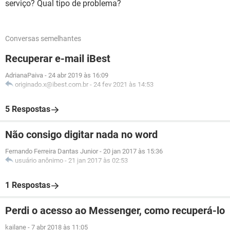
serviço? Qual tipo de problema?
Conversas semelhantes
Recuperar e-mail iBest
AdrianaPaiva
-
24 abr 2019 às 16:09
originado.x@ibest.com.br
-
24 fev 2021 às 14:53
5 Respostas
Não consigo digitar nada no word
Fernando Ferreira Dantas Junior
-
20 jan 2017 às 15:36
usuário anônimo
-
21 jan 2017 às 02:53
1 Respostas
Perdi o acesso ao Messenger, como recuperá-lo
kailane
-
7 abr 2018 às 11:05