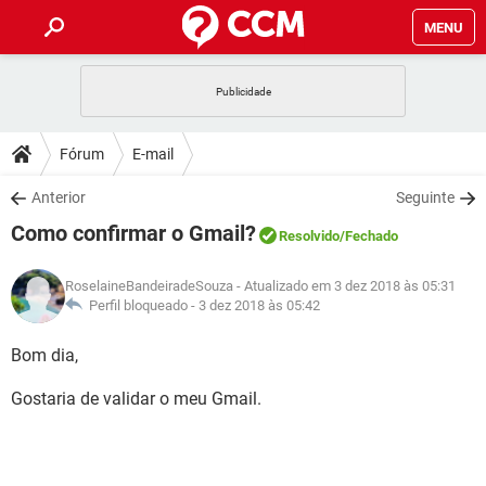
MENU
INÍCIO
JOGOS
WHATSAPP
DICAS
Fórum
E-mail
CELULAR
FACEBOOK
JOGOS
WHATSAPP
DOWNLOADS
Anterior
Seguinte
OUTLOOK
EXCEL
CELULAR
FACEBOOK
Como confirmar o Gmail?
INSTAGRAM
JOGOS
GMAIL
WHATSAPP
Resolvido
/Fechado
FÓRUM
OUTLOOK
EXCEL
GUIA DE COMPRAS
CELULAR
FACEBOOK
RoselaineBandeiradeSouza
- Atualizado em 3 dez 2018 às 05:31
INSTAGRAM
JOGOS
GMAIL
WHATSAPP
GLOSSÁRIO
Perfil bloqueado -
3 dez 2018 às 05:42
OUTLOOK
EXCEL
GUIA DE COMPRAS
CELULAR
FACEBOOK
INSTAGRAM
JOGOS
GMAIL
WHATSAPP
Bom dia,
OUTLOOK
EXCEL
GUIA DE COMPRAS
CELULAR
FACEBOOK
Gostaria de validar o meu Gmail.
INSTAGRAM
GMAIL
OUTLOOK
EXCEL
GUIA DE COMPRAS
INSTAGRAM
GMAIL