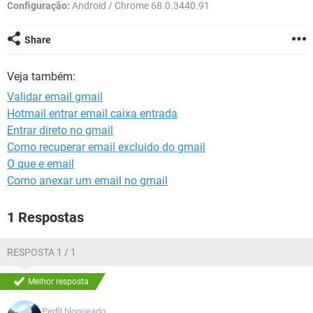
GUIA DE COMPRAS
Configuração:
Android / Chrome 68.0.3440.91
Share
Veja também:
Validar email gmail
Hotmail entrar email caixa entrada
Entrar direto no gmail
Como recuperar email excluido do gmail
O que e email
Como anexar um email no gmail
1 Respostas
RESPOSTA 1 / 1
Melhor resposta
Perfil bloqueado