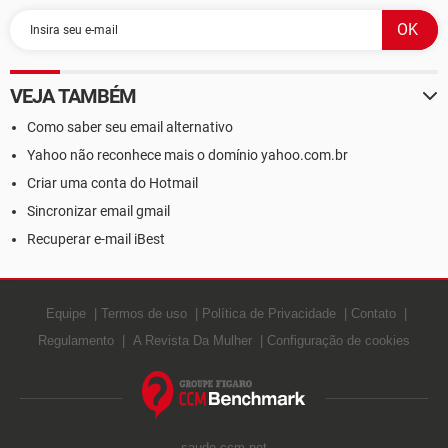
VEJA TAMBÉM
Como saber seu email alternativo
Yahoo não reconhece mais o domínio yahoo.com.br
Criar uma conta do Hotmail
Sincronizar email gmail
Recuperar e-mail iBest
Equipe
Termos de uso
Política de Privacidade
Contato
Regulamento
A Revista Da Mulher
Configuração de cookies
saude.ccm.net