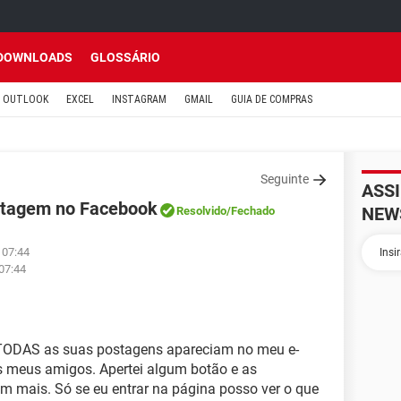
DOWNLOADS
GLOSSÁRIO
OUTLOOK
EXCEL
INSTAGRAM
GMAIL
GUIA DE COMPRAS
Seguinte
ASS
stagem no Facebook
NEW
Resolvido
/Fechado
 07:44
07:44
ODAS as suas postagens apareciam no meu e-
os meus amigos. Apertei algum botão e as
 mais. Só se eu entrar na página posso ver o que