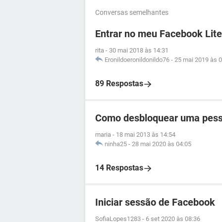
Conversas semelhantes
Entrar no meu Facebook Lite
rita
-
30 mai 2018 às 14:31
Eronildoeronildonildo76
-
25 mai 2019 às 0
89 Respostas
Como desbloquear uma pess
maria
-
18 mai 2013 às 14:54
ninha25
-
28 mai 2020 às 04:05
14 Respostas
Iniciar sessão de Facebook
SofiaLopes1283
-
6 set 2020 às 08:36