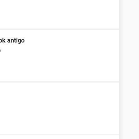
ok antigo
9