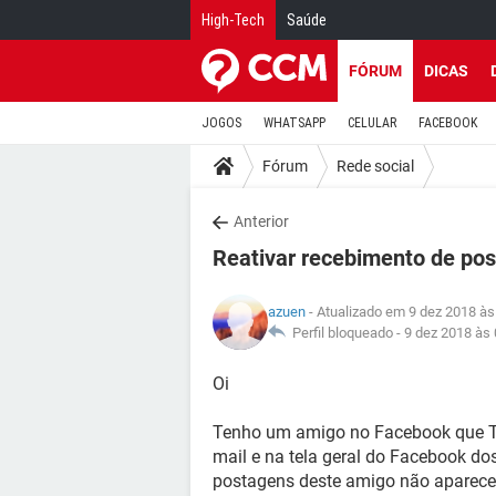
High-Tech
Saúde
FÓRUM
DICAS
JOGOS
WHATSAPP
CELULAR
FACEBOOK
Fórum
Rede social
Anterior
Reativar recebimento de po
azuen
- Atualizado em 9 dez 2018 às
Perfil bloqueado -
9 dez 2018 às 
Oi
Tenho um amigo no Facebook que T
mail e na tela geral do Facebook d
postagens deste amigo não aparecem