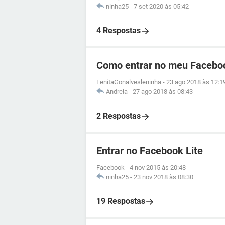
ninha25
-
7 set 2020 às 05:42
4 Respostas
Como entrar no meu Facebo
LenitaGonalvesleninha
-
23 ago 2018 às 12:1
Andreia
-
27 ago 2018 às 08:43
2 Respostas
Entrar no Facebook Lite
Facebook
-
4 nov 2015 às 20:48
ninha25
-
23 nov 2018 às 08:30
19 Respostas