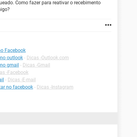
queado. Como fazer para reativar o recebimento
migo?
no Facebook
no outlook
-
Dicas -Outlook.com
 no gmail
-
Dicas -Gmail
as -Facebook
il
-
Dicas -E-mail
ar no facebook
-
Dicas -Instagram