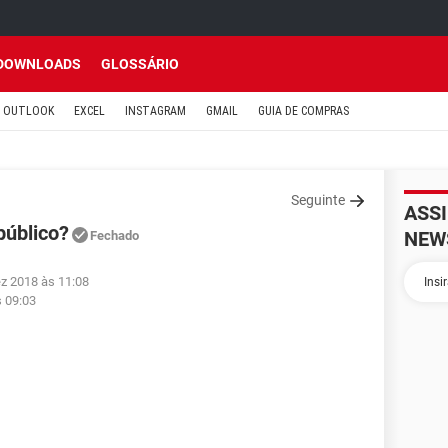
DOWNLOADS
GLOSSÁRIO
OUTLOOK
EXCEL
INSTAGRAM
GMAIL
GUIA DE COMPRAS
Seguinte
ASS
público?
NEW
Fechado
ez 2018 às 11:08
s 09:03