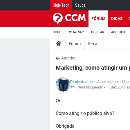
High-Tech
Saúde
FÓRUM
DICAS
JOGOS
WHATSAPP
CELULAR
FACEBOOK
Fórum
E-mail
Anterior
Marketing, como atingir um 
DLelesfeshion
- Atualizado em 11 d
Perfil bloqueado -
11 dez 2018 à
Oi
Como atingir o público alvo?
Obrigada