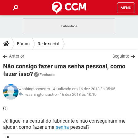
MENU
INÍCIO
JOGOS
WHATSAPP
DICAS
Fórum
Rede social
CELULAR
FACEBOOK
JOGOS
WHATSAPP
DOWNLOADS
Anterior
Seguinte
OUTLOOK
EXCEL
CELULAR
FACEBOOK
Não consigo fazer uma senha pessoal, como
INSTAGRAM
JOGOS
GMAIL
WHATSAPP
FÓRUM
OUTLOOK
EXCEL
fazer isso?
Fechado
GUIA DE COMPRAS
CELULAR
FACEBOOK
INSTAGRAM
JOGOS
GMAIL
WHATSAPP
GLOSSÁRIO
OUTLOOK
EXCEL
washingtoncastro
- Atualizado em 16 dez 2018 às 05:05
GUIA DE COMPRAS
CELULAR
FACEBOOK
washingtoncastro -
16 dez 2018 às 10:10
INSTAGRAM
JOGOS
GMAIL
WHATSAPP
OUTLOOK
EXCEL
Oi
GUIA DE COMPRAS
CELULAR
FACEBOOK
INSTAGRAM
GMAIL
OUTLOOK
EXCEL
Já liguei na central do fabricante e não conseguiram me
GUIA DE COMPRAS
ajudar, como fazer uma
senha
pessoal?
INSTAGRAM
GMAIL