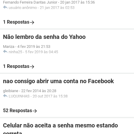
Fernando Ferreira Dantas Junior
-
20 jan 2017 às 15:36
usuário anônimo
-
21 jan 2017 às 02:53
1 Respostas
Não lembro da senha do Yahoo
Mariza
-
4 fev 2019 às 21:53
ninha25
-
5 fev 2019 às 04:45
1 Respostas
nao consigo abrir uma conta no Facebook
gleibiane
-
22 fev 2014 às 20:28
LUQUINHAS
-
20 out 2017 às 15:38
52 Respostas
Celular não aceita a senha mesmo estando
correta