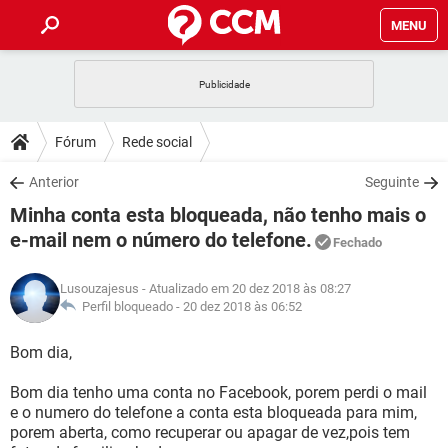
MENU
INÍCIO
JOGOS
WHATSAPP
DICAS
Fórum
Rede social
CELULAR
FACEBOOK
JOGOS
WHATSAPP
DOWNLOADS
Anterior
Seguinte
OUTLOOK
EXCEL
CELULAR
FACEBOOK
Minha conta esta bloqueada, não tenho mais o
INSTAGRAM
JOGOS
GMAIL
WHATSAPP
FÓRUM
OUTLOOK
EXCEL
e-mail nem o número do telefone.
Fechado
GUIA DE COMPRAS
CELULAR
FACEBOOK
INSTAGRAM
JOGOS
GMAIL
WHATSAPP
GLOSSÁRIO
OUTLOOK
EXCEL
Lusouzajesus
- Atualizado em 20 dez 2018 às 08:27
GUIA DE COMPRAS
CELULAR
FACEBOOK
Perfil bloqueado -
20 dez 2018 às 06:52
INSTAGRAM
JOGOS
GMAIL
WHATSAPP
OUTLOOK
EXCEL
Bom dia,
GUIA DE COMPRAS
CELULAR
FACEBOOK
INSTAGRAM
GMAIL
OUTLOOK
EXCEL
Bom dia tenho uma conta no Facebook, porem perdi o mail
GUIA DE COMPRAS
e o numero do telefone a conta esta bloqueada para mim,
INSTAGRAM
GMAIL
porem aberta, como recuperar ou apagar de vez,pois tem