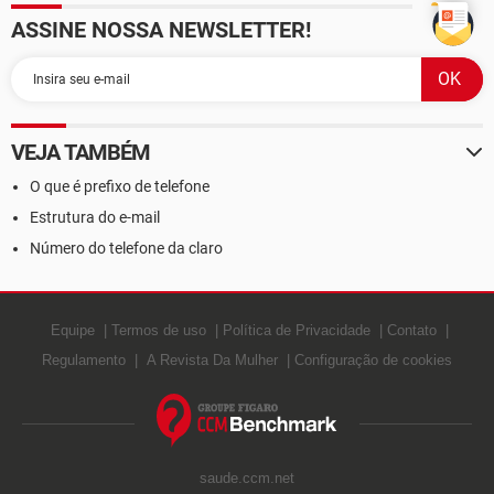
ASSINE NOSSA NEWSLETTER!
VEJA TAMBÉM
O que é prefixo de telefone
Estrutura do e-mail
Número do telefone da claro
Equipe
Termos de uso
Política de Privacidade
Contato
Regulamento
A Revista Da Mulher
Configuração de cookies
saude.ccm.net