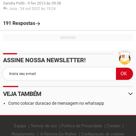
Sandra Politi
-
9 fev 2013 às 09:38
Joza
-
24 out 2022 às 15:24
191 Respostas
ASSINE NOSSA NEWSLETTER!
VEJA TAMBÉM
Como colocar duracao de mensagem no whatsapp
Equipe
Termos de uso
Política de Privacidade
Contato
Regulamento
A Revista Da Mulher
Configuração de cookies