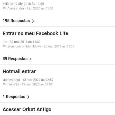
kailane
-
7 abr 2018 às 11:05
Alessandra
-
8 jul 2020 às 01:50
195 Respostas
Entrar no meu Facebook Lite
rita
-
30 mai 2018 às 14:31
Eronildoeronildonildo76
-
25 mai 2019 às 01:30
89 Respostas
Hotmail entrar
viphavanhoi
-
13 mar 2020 às 02:57
ninha25
-
13 mar 2020 às 04:03
1 Respostas
Acessar Orkut Antigo