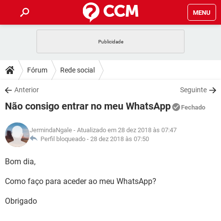
MENU
INÍCIO
JOGOS
WHATSAPP
DICAS
Fórum
Rede social
CELULAR
FACEBOOK
JOGOS
WHATSAPP
DOWNLOADS
Anterior
Seguinte
OUTLOOK
EXCEL
CELULAR
FACEBOOK
Não consigo entrar no meu WhatsApp
INSTAGRAM
JOGOS
GMAIL
WHATSAPP
Fechado
FÓRUM
OUTLOOK
EXCEL
GUIA DE COMPRAS
CELULAR
FACEBOOK
JermindaNgale
- Atualizado em 28 dez 2018 às 07:47
INSTAGRAM
JOGOS
GMAIL
WHATSAPP
GLOSSÁRIO
Perfil bloqueado -
28 dez 2018 às 07:50
OUTLOOK
EXCEL
GUIA DE COMPRAS
CELULAR
FACEBOOK
INSTAGRAM
JOGOS
GMAIL
WHATSAPP
Bom dia,
OUTLOOK
EXCEL
GUIA DE COMPRAS
CELULAR
FACEBOOK
Como faço para aceder ao meu WhatsApp?
INSTAGRAM
GMAIL
OUTLOOK
EXCEL
GUIA DE COMPRAS
Obrigado
INSTAGRAM
GMAIL