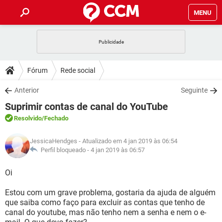
MENU
INÍCIO
JOGOS
WHATSAPP
DICAS
Fórum
Rede social
CELULAR
FACEBOOK
JOGOS
WHATSAPP
DOWNLOADS
Anterior
Seguinte
OUTLOOK
EXCEL
CELULAR
FACEBOOK
Suprimir contas de canal do YouTube
INSTAGRAM
JOGOS
GMAIL
WHATSAPP
FÓRUM
OUTLOOK
EXCEL
Resolvido
/Fechado
GUIA DE COMPRAS
CELULAR
FACEBOOK
INSTAGRAM
JOGOS
GMAIL
WHATSAPP
GLOSSÁRIO
OUTLOOK
JessicaHendges
- Atualizado em 4 jan 2019 às 06:54
EXCEL
GUIA DE COMPRAS
CELULAR
FACEBOOK
Perfil bloqueado -
4 jan 2019 às 06:57
INSTAGRAM
JOGOS
GMAIL
WHATSAPP
OUTLOOK
EXCEL
Oi
GUIA DE COMPRAS
CELULAR
FACEBOOK
INSTAGRAM
GMAIL
Estou com um grave problema, gostaria da ajuda de alguém
OUTLOOK
EXCEL
GUIA DE COMPRAS
que saiba como faço para excluir as contas que tenho de
INSTAGRAM
GMAIL
canal do youtube, mas não tenho nem a senha e nem o e-