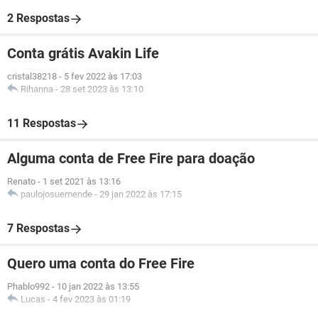
2 Respostas
Conta grátis Avakin Life
cristal38218
-
5 fev 2022 às 17:03
Rihanna
-
28 set 2023 às 13:10
11 Respostas
Alguma conta de Free Fire para doação
Renato
-
1 set 2021 às 13:16
paulojosuemende
-
29 jan 2022 às 17:15
7 Respostas
Quero uma conta do Free Fire
Phablo992
-
10 jan 2022 às 13:55
Lucas
-
4 fev 2023 às 01:19