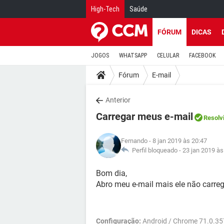
High-Tech
Saúde
FÓRUM
DICAS
JOGOS
WHATSAPP
CELULAR
FACEBOOK
Fórum
E-mail
Anterior
Carregar meus e-mail
Resolv
Fernando
- 8 jan 2019 às 20:47
Perfil bloqueado -
23 jan 2019 às
Bom dia,
Abro meu e-mail mais ele não carreg
Configuração:
Android / Chrome 71.0.35