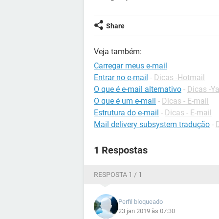
Share
Veja também:
Carregar meus e-mail
Entrar no e-mail
-
Dicas -Hotmail
O que é e-mail alternativo
-
Dicas -Y
O que é um e-mail
-
Dicas - E-mail
Estrutura do e-mail
-
Dicas - E-mail
Mail delivery subsystem tradução
-
1 Respostas
RESPOSTA 1 / 1
Perfil bloqueado
23 jan 2019 às 07:30