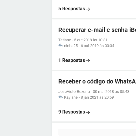
5 Respostas
Recuperar e-mail e senha iB
Tatiane
-
5 out 2019 às 10:31
ninha25
-
6 out 2019 às 03:34
1 Respostas
Receber o código do WhatsA
JoseVictorBezerra
-
30 mai 2018 às 05:43
Kaylane
-
8 jan 2021 às 20:59
9 Respostas