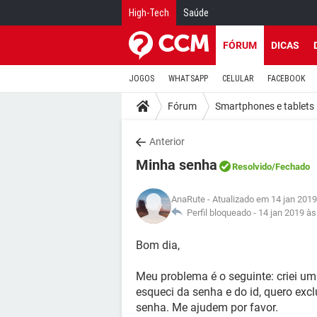
High-Tech
Saúde
FÓRUM
DICAS
JOGOS
WHATSAPP
CELULAR
FACEBOOK
Fórum
Smartphones e tablets
Anterior
Minha senha
Resolvido
/Fechado
AnaRute
- Atualizado em 14 jan 2019
Perfil bloqueado -
14 jan 2019 às
Bom dia,
Meu problema é o seguinte: criei 
esqueci da senha e do id, quero excl
senha. Me ajudem por favor.