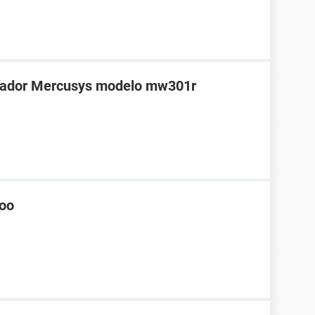
teador Mercusys modelo mw301r
hoo