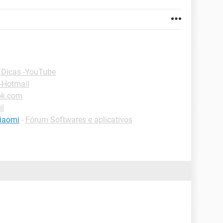
-
Dicas -YouTube
-Hotmail
ok.com
il
xiaomi
-
Fórum Softwares e aplicativos