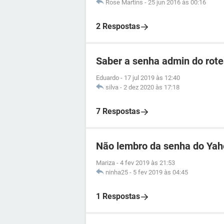
Rose Martins
-
25 jun 2016 às 00:16
2 Respostas
Saber a senha admin do ro
Eduardo
-
17 jul 2019 às 12:40
silva
-
2 dez 2020 às 17:18
7 Respostas
Não lembro da senha do Ya
Mariza
-
4 fev 2019 às 21:53
ninha25
-
5 fev 2019 às 04:45
1 Respostas