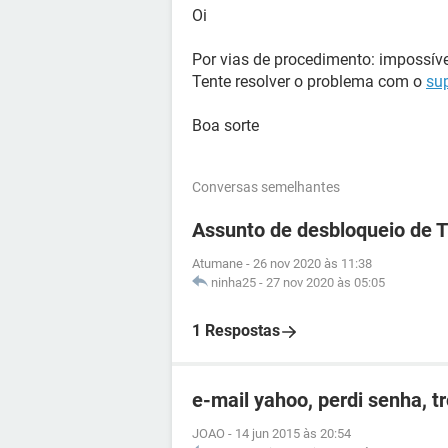
Oi
Por vias de procedimento: impossíve
Tente resolver o problema com o
su
Boa sorte
Conversas semelhantes
Assunto de desbloqueio de 
Atumane
-
26 nov 2020 às 11:38
ninha25
-
27 nov 2020 às 05:05
1 Respostas
e-mail yahoo, perdi senha, t
JOAO
-
14 jun 2015 às 20:54