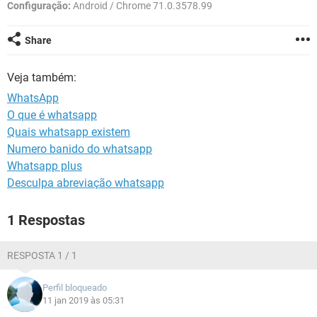
GUIA DE COMPRAS
Configuração:
Android / Chrome 71.0.3578.99
Share
Veja também:
WhatsApp
O que é whatsapp
Quais whatsapp existem
Numero banido do whatsapp
Whatsapp plus
Desculpa abreviação whatsapp
1 Respostas
RESPOSTA 1 / 1
Perfil bloqueado
11 jan 2019 às 05:31