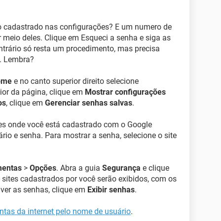
vo cadastrado nas configurações? E um numero de
or meio deles. Clique em Esqueci a senha e siga as
ontrário só resta um procedimento, mas precisa
a. Lembra?
ome
e no canto superior direito selecione
erior da página, clique em
Mostrar configurações
os
, clique em
Gerenciar senhas salvas
.
es onde você está cadastrado com o Google
o e senha. Para mostrar a senha, selecione o site
mentas
>
Opções
. Abra a guia
Segurança
e clique
 sites cadastrados por você serão exibidos, com os
 ver as senhas, clique em
Exibir senhas
.
ntas da internet pelo nome de usuário
.