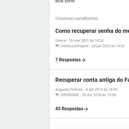
Boa sorte
Conversas semelhantes
Como recuperar senha do me
Greice
-
16 mar 2021 às 14:32
DemissonFagner
-
24 jan 2023 às 14:01
7 Respostas
Recuperar conta antiga do 
Augusta Pinheiro
-
8 abr 2013 às 18:52
509090880
-
20 dez 2018 às 16:06
43 Respostas