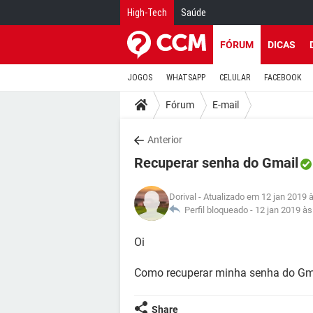
High-Tech
Saúde
FÓRUM
DICAS
JOGOS
WHATSAPP
CELULAR
FACEBOOK
Fórum
E-mail
Anterior
Recuperar senha do Gmail
Dorival
- Atualizado em 12 jan 2019 
Perfil bloqueado -
12 jan 2019 às
Oi
Como recuperar minha senha do Gm
Share