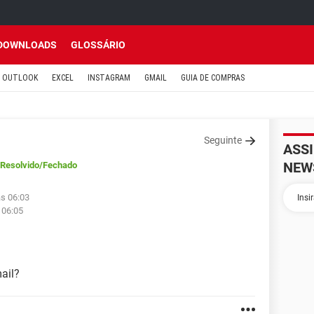
DOWNLOADS
GLOSSÁRIO
OUTLOOK
EXCEL
INSTAGRAM
GMAIL
GUIA DE COMPRAS
Seguinte
ASS
NEW
Resolvido
/Fechado
às 06:03
 06:05
ail?