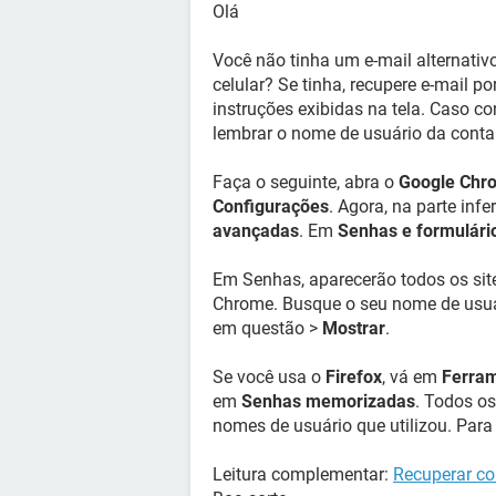
Olá
Você não tinha um e-mail alternati
celular? Se tinha, recupere e-mail p
instruções exibidas na tela. Caso c
lembrar o nome de usuário da cont
Faça o seguinte, abra o
Google Chr
Configurações
. Agora, na parte inf
avançadas
. Em
Senhas e formulári
Em Senhas, aparecerão todos os sit
Chrome. Busque o seu nome de usuári
em questão >
Mostrar
.
Se você usa o
Firefox
, vá em
Ferra
em
Senhas memorizadas
. Todos os
nomes de usuário que utilizou. Para
Leitura complementar:
Recuperar co