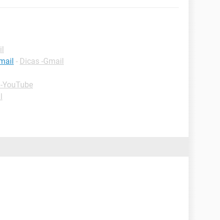
il
mail
-
Dicas -Gmail
 -YouTube
l