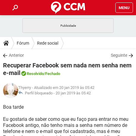
MENU
INÍCIO
JOGOS
WHATSAPP
DICAS
Fórum
Rede social
CELULAR
FACEBOOK
JOGOS
WHATSAPP
DOWNLOADS
Anterior
Seguinte
OUTLOOK
EXCEL
CELULAR
FACEBOOK
Recuperar Facebook sem nada nem senha nem
INSTAGRAM
JOGOS
GMAIL
WHATSAPP
FÓRUM
OUTLOOK
EXCEL
e-mail
Resolvido
/Fechado
GUIA DE COMPRAS
CELULAR
FACEBOOK
INSTAGRAM
JOGOS
GMAIL
WHATSAPP
GLOSSÁRIO
OUTLOOK
EXCEL
Thyerry
- Atualizado em 20 jan 2019 às 05:42
GUIA DE COMPRAS
CELULAR
FACEBOOK
Perfil bloqueado -
20 jan 2019 às 05:42
INSTAGRAM
JOGOS
GMAIL
WHATSAPP
OUTLOOK
EXCEL
Boa tarde
GUIA DE COMPRAS
CELULAR
FACEBOOK
INSTAGRAM
GMAIL
OUTLOOK
EXCEL
Eu gostaria de saber como que eu faço para entrar no meu
GUIA DE COMPRAS
Facebook antigo, não tenho mais a senha nem número de
INSTAGRAM
GMAIL
telefone e nem o e-mail que foi cadastrado, mas é meu