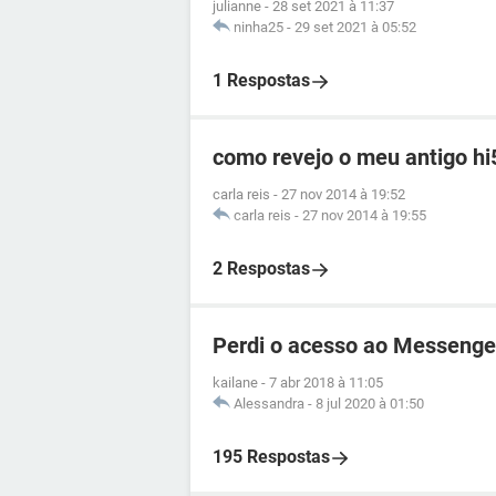
julianne
-
28 set 2021 à 11:37
ninha25
-
29 set 2021 à 05:52
1 Respostas
como revejo o meu antigo hi
carla reis
-
27 nov 2014 à 19:52
carla reis
-
27 nov 2014 à 19:55
2 Respostas
Perdi o acesso ao Messenge
kailane
-
7 abr 2018 à 11:05
Alessandra
-
8 jul 2020 à 01:50
195 Respostas