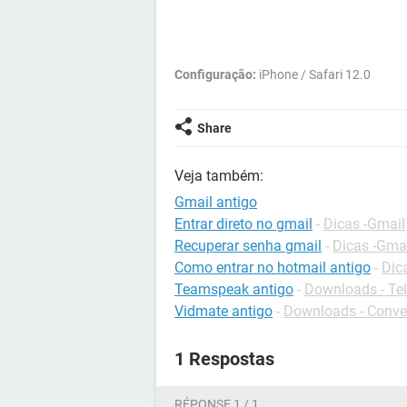
Configuração:
iPhone / Safari 12.0
Share
Veja também:
Gmail antigo
Entrar direto no gmail
-
Dicas -Gmail
Recuperar senha gmail
-
Dicas -Gma
Como entrar no hotmail antigo
-
Dic
Teamspeak antigo
-
Downloads - Tel
Vidmate antigo
-
Downloads - Conve
1 Respostas
RÉPONSE 1 / 1