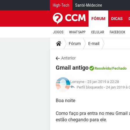
High-Tech
Santé-Médecine
FÓRUM
DICAS
JOGOS
WHATSAPP
CELULAR
FACEBOOK
Fórum
E-mail
Anterior
Gmail antigo
Resolvido
/Fechado
Lorrayne
- 23 jan 2019 à 22:28
Perfil bloqueado -
24 jan 2019 à 
Boa noite
Como faço pra entra no meu Gmail 
estão chegando para ele.