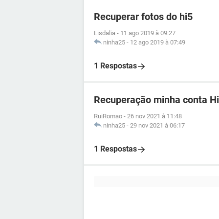
Recuperar fotos do hi5
Lisdalia
-
11 ago 2019 à 09:27
ninha25
-
12 ago 2019 à 07:49
1 Respostas
Recuperação minha conta H
RuiRomao
-
26 nov 2021 à 11:48
ninha25
-
29 nov 2021 à 06:17
1 Respostas