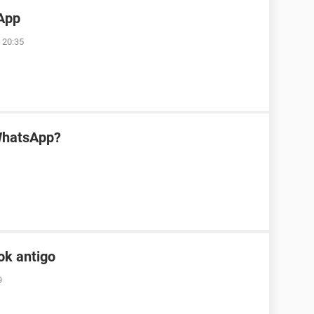
App
 20:35
WhatsApp?
ok antigo
9