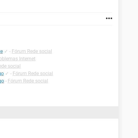
te
✓
-
Fórum Rede social
oblemas Internet
de social
go
✓
-
Fórum Rede social
go
-
Fórum Rede social