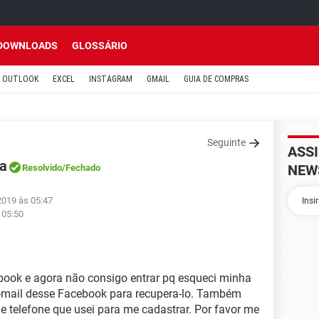
DOWNLOADS
GLOSSÁRIO
OUTLOOK
EXCEL
INSTAGRAM
GMAIL
GUIA DE COMPRAS
Seguinte
ASS
ta
NEW
Resolvido
/Fechado
2019 às 05:47
 05:50
book e agora não consigo entrar pq esqueci minha
-mail desse Facebook para recupera-lo. Também
 telefone que usei para me cadastrar. Por favor me