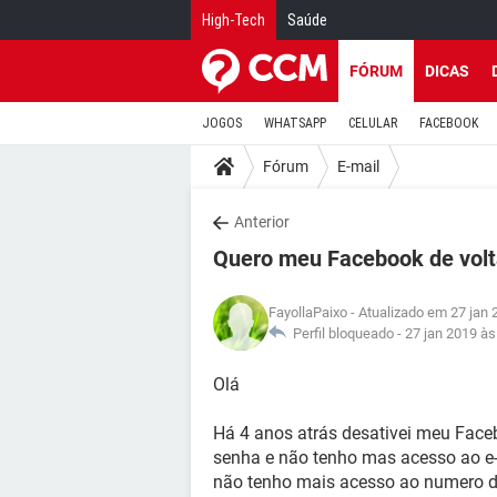
High-Tech
Saúde
FÓRUM
DICAS
JOGOS
WHATSAPP
CELULAR
FACEBOOK
Fórum
E-mail
Anterior
Quero meu Facebook de vol
FayollaPaixo
- Atualizado em 27 jan 
Perfil bloqueado -
27 jan 2019 às
Olá
Há 4 anos atrás desativei meu Face
senha e não tenho mas acesso ao e
não tenho mais acesso ao numero de