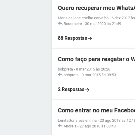
Quero recuperar meu Whats
Maria celiane coelho carvalho
-
6 dez 2017 às
Rosemeire
-
30 mai 2020 às 21:49
88 Respostas
Como faço para resgatar o 
bobpreta
-
8 mar 2015 às 20:28
bobpreta
-
9 mar 2015 às 08:53
2 Respostas
Como entrar no meu Facebo
LenitaGonalvesleninha
-
23 ago 2018 às 12:1
Andreia
-
27 ago 2018 às 08:43