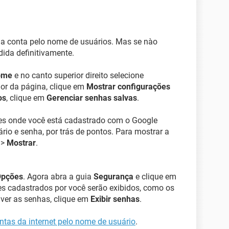
 da conta pelo nome de usuários. Mas se nào
dida definitivamente.
ome
e no canto superior direito selecione
rior da página, clique em
Mostrar configurações
os
, clique em
Gerenciar senhas salvas
.
es onde você está cadastrado com o Google
io e senha, por trás de pontos. Para mostrar a
 >
Mostrar
.
pções
. Agora abra a guia
Segurança
e clique em
tes cadastrados por você serão exibidos, como os
 ver as senhas, clique em
Exibir senhas
.
ntas da internet pelo nome de usuário
.