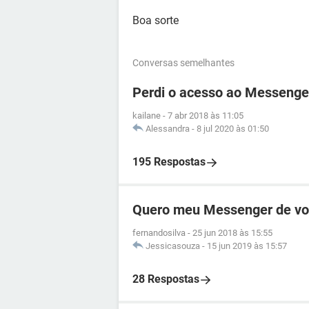
Boa sorte
Conversas semelhantes
Perdi o acesso ao Messenge
kailane
-
7 abr 2018 às 11:05
Alessandra
-
8 jul 2020 às 01:50
195 Respostas
Quero meu Messenger de vo
fernandosilva
-
25 jun 2018 às 15:55
Jessicasouza
-
15 jun 2019 às 15:57
28 Respostas