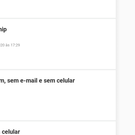
hip
020 às 17:29
m, sem e-mail e sem celular
celular