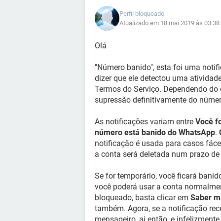
Perfil bloqueado
Atualizado em 18 mai 2019 às 03:38
Olá
"Número banido", esta foi uma notif
dizer que ele detectou uma atividad
Termos do Serviço. Dependendo do c
supressão definitivamente do númer
As notificações variam entre
Você f
número está banido do WhatsApp
.
notificação é usada para casos fáce
a conta será deletada num prazo de 
Se for temporário, você ficará bani
você poderá usar a conta normalmen
bloqueado, basta clicar em
Saber m
também. Agora, se a notificação rec
mensageiro, ai então, e infelizmente