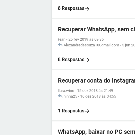
8 Respostas
Recuperar WhatsApp, sem c
Fran
-
25 fev 2019 às 09:35
Alexandredesouza100gmail.com
-
5 jun 2
8 Respostas
Recuperar conta do Instagra
llara.wine
-
15 dez 2018 às 21:49
ninha25
-
16 dez 2018 às 04:55
1 Respostas
WhatsApp, baixar no PC sem 