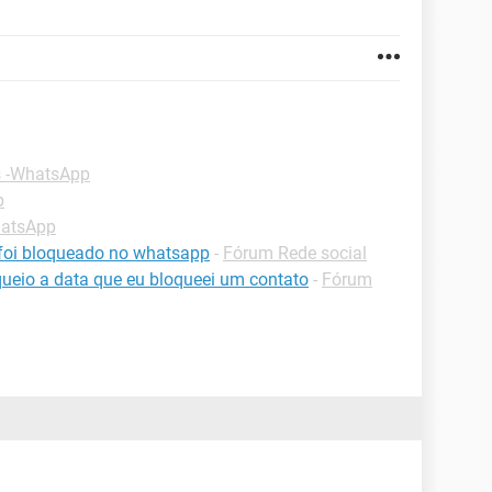
s -WhatsApp
p
hatsApp
foi bloqueado no whatsapp
-
Fórum Rede social
ueio a data que eu bloqueei um contato
-
Fórum