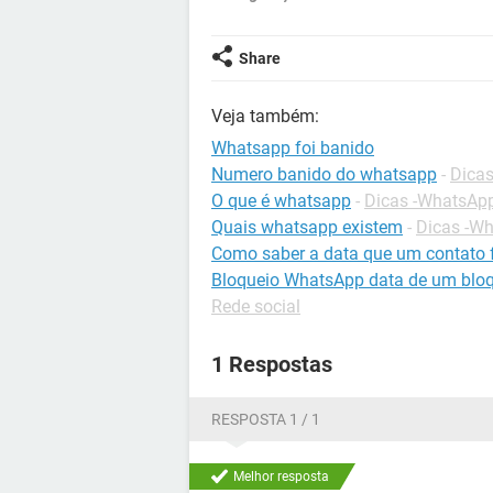
Share
Veja também:
Whatsapp foi banido
Numero banido do whatsapp
-
Dica
O que é whatsapp
-
Dicas -WhatsAp
Quais whatsapp existem
-
Dicas -W
Como saber a data que um contato 
Bloqueio WhatsApp data de um bloq
Rede social
1 Respostas
RESPOSTA 1 / 1
Melhor resposta