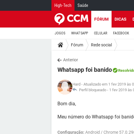
High-Tech
Saúde
FÓRUM
DICAS
JOGOS
WHATSAPP
CELULAR
FACEBOOK
Fórum
Rede social
Anterior
Whatsapp foi banido
Resolvid
Hard
- Atualizado em 1 fev 2019 às 
Perfil bloqueado -
1 fev 2019 às 
Bom dia,
Meu número do Whatsapp foi banido
Configuração:
Android / Chrome 57.0.2