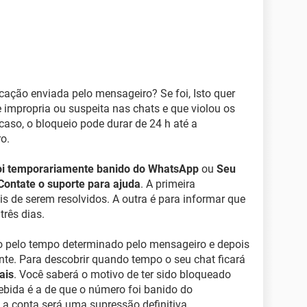
icação enviada pelo mensageiro? Se foi, Isto quer
e impropria ou suspeita nas chats e que violou os
aso, o bloqueio pode durar de 24 h até a
o.
oi temporariamente banido do WhatsApp
ou
Seu
Contate o suporte para ajuda
. A primeira
is de serem resolvidos. A outra é para informar que
três dias.
do pelo tempo determinado pelo mensageiro e depois
te. Para descobrir quando tempo o seu chat ficará
ais
. Você saberá o motivo de ter sido bloqueado
ebida é a de que o número foi banido do
, a conta será uma supressão definitiva.