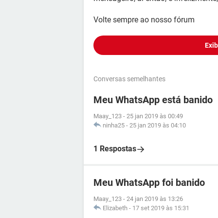
Volte sempre ao nosso fórum
Exib
Conversas semelhantes
Meu WhatsApp está banido
Maay_123
-
25 jan 2019 às 00:49
ninha25
-
25 jan 2019 às 04:10
1 Respostas
Meu WhatsApp foi banido
Maay_123
-
24 jan 2019 às 13:26
Elizabeth
-
17 set 2019 às 15:31