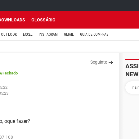
DOWNLOADS
GLOSSÁRIO
OUTLOOK
EXCEL
INSTAGRAM
GMAIL
GUIA DE COMPRAS
Seguinte
ASS
NEW
o
/Fechado
05:22
05:23
, oque fazer?
987.108