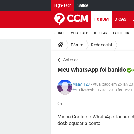
High-Tech
Saúde
FÓRUM
DICAS
JOGOS
WHATSAPP
CELULAR
FACEBOOK
Fórum
Rede social
Anterior
Meu WhatsApp foi banido
Maay_123
- Atualizado em 25 jan 20
Elizabeth -
17 set 2019 às 15:31
Oi
Minha Conta do WhatsApp foi banid
desbloquear a conta