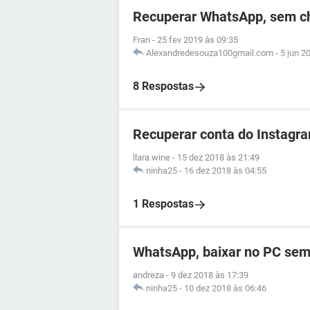
Recuperar WhatsApp, sem c
Fran
-
25 fev 2019 às 09:35
Alexandredesouza100gmail.com
-
5 jun 2
8 Respostas
Recuperar conta do Instagra
llara.wine
-
15 dez 2018 às 21:49
ninha25
-
16 dez 2018 às 04:55
1 Respostas
WhatsApp, baixar no PC sem 
andreza
-
9 dez 2018 às 17:39
ninha25
-
10 dez 2018 às 06:46