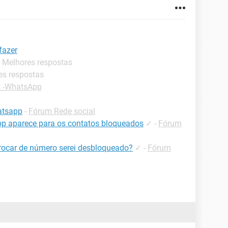
fazer
- Melhores respostas
es respostas
s -WhatsApp
atsapp
-
Fórum Rede social
 aparece para os contatos bloqueados
✓
-
Fórum
rocar de número serei desbloqueado?
✓
-
Fórum