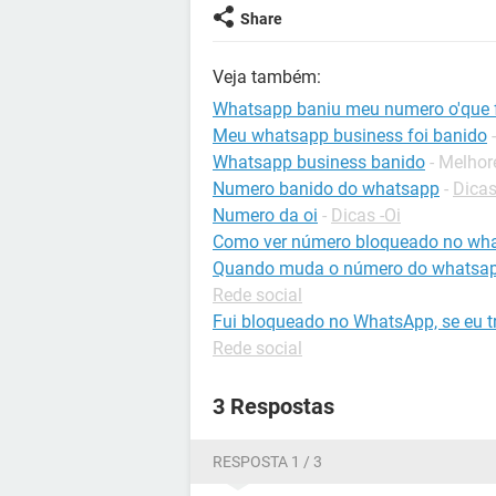
Share
Veja também:
Whatsapp baniu meu numero o'que 
Meu whatsapp business foi banido
Whatsapp business banido
- Melhor
Numero banido do whatsapp
-
Dica
Numero da oi
-
Dicas -Oi
Como ver número bloqueado no wh
Quando muda o número do whatsapp
Rede social
Fui bloqueado no WhatsApp, se eu t
Rede social
3 Respostas
RESPOSTA 1 / 3