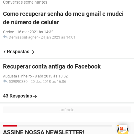
Conversas semelhantes
Como recuperar senha do meu gmail e mudei
de número de celular
Greice
-
16 mar 2021 às 14:32
DemissonFagner
-
24 jan 2023 às 14:01
7 Respostas
Recuperar conta antiga do Facebook
Augusta Pinheiro
-
8 abr 2013 às 18:52
509090880
-
20 dez 2018 às 16:06
43 Respostas
ASSINE NOSSA NEWSLETTER!