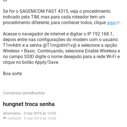
Se for o SAGEMCOM FAST 4315, veja o procedimento
indicado pela TIM, mas para cada roteador tem um
procedimento diferente, para conhecer todos, clique
aqui
.
Acesse o navegador de internet e digitar o IP 192.168.1,
depois entre nas configurações do modem com o usuário:
T1m4dm e a senha @T1m@dml1v@ e selecione a opção
Wireless > Basic. Continuando, selecione Enable Wireless e
no campo SSID digite o nome desejado para a rede Wi-Fi e
clique no botão Apply/Save.
Boa sorte
Conversas semelhantes
hungnet troca senha
alinematos
-
5 mar 2019 às 12:03
ninha25
-
5 mar 2019 às 13:06