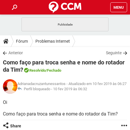
MENU
INÍCIO
JOGOS
WHATSAPP
DICAS
Fórum
Problemas Internet
CELULAR
FACEBOOK
JOGOS
WHATSAPP
DOWNLOADS
Anterior
Seguinte
OUTLOOK
EXCEL
CELULAR
FACEBOOK
Como faço para troca senha e nome do rotador
INSTAGRAM
JOGOS
GMAIL
WHATSAPP
FÓRUM
OUTLOOK
EXCEL
da Tim?
Resolvido
/Fechado
GUIA DE COMPRAS
CELULAR
FACEBOOK
INSTAGRAM
JOGOS
GMAIL
WHATSAPP
GLOSSÁRIO
OUTLOOK
EXCEL
Adrianadacruzantunessantos
- Atualizado em 10 fev 2019 às 06:27
GUIA DE COMPRAS
CELULAR
FACEBOOK
Perfil bloqueado -
10 fev 2019 às 06:32
INSTAGRAM
JOGOS
GMAIL
WHATSAPP
OUTLOOK
EXCEL
Oi
GUIA DE COMPRAS
CELULAR
FACEBOOK
INSTAGRAM
GMAIL
OUTLOOK
EXCEL
Como faço para troca senha e nome do rotador da Tim?
GUIA DE COMPRAS
INSTAGRAM
GMAIL
Share