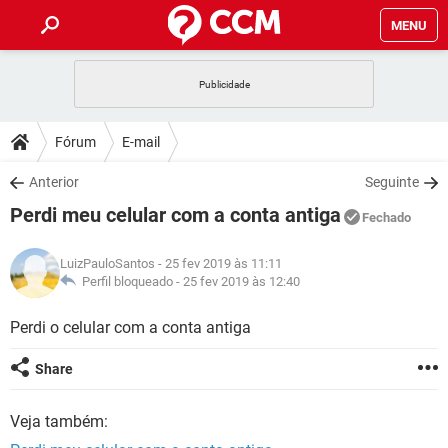
MENU
INÍCIO
JOGOS
WHATSAPP
DICAS
Fórum
E-mail
CELULAR
FACEBOOK
JOGOS
WHATSAPP
DOWNLOADS
Anterior
Seguinte
OUTLOOK
EXCEL
CELULAR
FACEBOOK
Perdi meu celular com a conta antiga
INSTAGRAM
JOGOS
GMAIL
WHATSAPP
Fechado
FÓRUM
OUTLOOK
EXCEL
GUIA DE COMPRAS
CELULAR
FACEBOOK
LuizPauloSantos
- 25 fev 2019 às 11:11
INSTAGRAM
JOGOS
GMAIL
WHATSAPP
GLOSSÁRIO
Perfil bloqueado -
25 fev 2019 às 12:40
OUTLOOK
EXCEL
GUIA DE COMPRAS
CELULAR
FACEBOOK
INSTAGRAM
JOGOS
GMAIL
WHATSAPP
Perdi o celular com a conta antiga
OUTLOOK
EXCEL
GUIA DE COMPRAS
CELULAR
FACEBOOK
Share
INSTAGRAM
GMAIL
OUTLOOK
EXCEL
GUIA DE COMPRAS
Veja também:
INSTAGRAM
GMAIL