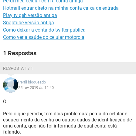
Perdi meu celular com a conta antiga
GUIA DE COMPRAS
Hotmail entrar direto na minha conta caixa de entrada
Play tv geh versão antiga
Snaptube versão antiga
Como deixar a conta do twitter pública
Como ver a saúde do celular motorola
1 Respostas
RESPOSTA 1 / 1
Perfil bloqueado
25 fev 2019 às 12:40
Oi
Pelo o que percebi, tem dois problemas: perda do celular e
esquecimento da senha ou outros dados de identificação de
uma conta, que não foi informada de qual conta está
falando.