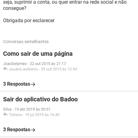
seja, suprimir a conta, ou quer entrar na rede social e não
consegue?
Obrigada por esclarecer
Conversas semelhantes
Como sair de uma página
JoaoSelymes
-
22 out 2015 às 21:17
usuário anônimo
-
25 out 2015 às 12:54
3 Respostas
Sair do aplicativo do Badoo
Silva
-
19 abr 2019 às 00:51
Tatiana
-
19 jul 2019 às 16:40
3 Respostas