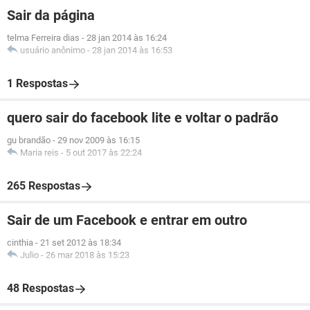
Sair da página
telma Ferreira dias
-
28 jan 2014 às 16:24
usuário anônimo
-
28 jan 2014 às 16:53
1 Respostas
quero sair do facebook lite e voltar o padrão
gu brandão
-
29 nov 2009 às 16:15
Maria reis
-
5 out 2017 às 22:24
265 Respostas
Sair de um Facebook e entrar em outro
cinthia
-
21 set 2012 às 18:34
Julio
-
26 mar 2018 às 15:23
48 Respostas