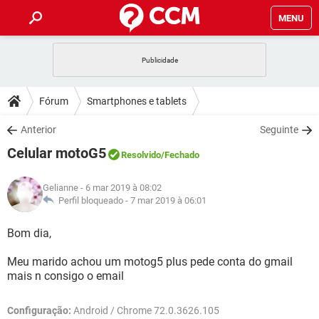
MENU
INÍCIO
JOGOS
WHATSAPP
DICAS
Fórum
Smartphones e tablets
CELULAR
FACEBOOK
JOGOS
WHATSAPP
DOWNLOADS
Anterior
Seguinte
OUTLOOK
EXCEL
CELULAR
FACEBOOK
Celular motoG5
INSTAGRAM
JOGOS
GMAIL
WHATSAPP
Resolvido
/Fechado
FÓRUM
OUTLOOK
EXCEL
GUIA DE COMPRAS
CELULAR
FACEBOOK
Gelianne
- 6 mar 2019 à 08:02
INSTAGRAM
JOGOS
GMAIL
WHATSAPP
GLOSSÁRIO
Perfil bloqueado -
7 mar 2019 à 06:01
OUTLOOK
EXCEL
GUIA DE COMPRAS
CELULAR
FACEBOOK
INSTAGRAM
JOGOS
GMAIL
WHATSAPP
Bom dia,
OUTLOOK
EXCEL
GUIA DE COMPRAS
CELULAR
FACEBOOK
Meu marido achou um motog5 plus pede conta do gmail
INSTAGRAM
GMAIL
mais n consigo o email
OUTLOOK
EXCEL
GUIA DE COMPRAS
INSTAGRAM
GMAIL
Configuração:
Android / Chrome 72.0.3626.105