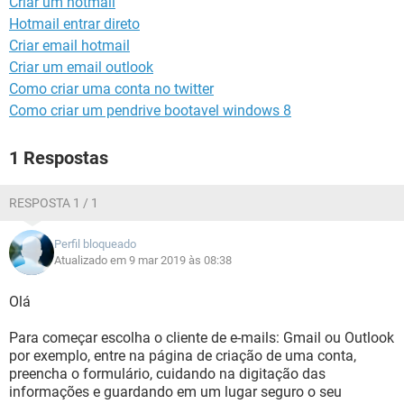
Criar um hotmail
GUIA DE COMPRAS
Hotmail entrar direto
Criar email hotmail
Criar um email outlook
Como criar uma conta no twitter
Como criar um pendrive bootavel windows 8
1 Respostas
RESPOSTA 1 / 1
Perfil bloqueado
Atualizado em 9 mar 2019 às 08:38
Olá
Para começar escolha o cliente de e-mails: Gmail ou Outlook
por exemplo, entre na página de criação de uma conta,
preencha o formulário, cuidando na digitação das
informações e guardando em um lugar seguro o seu