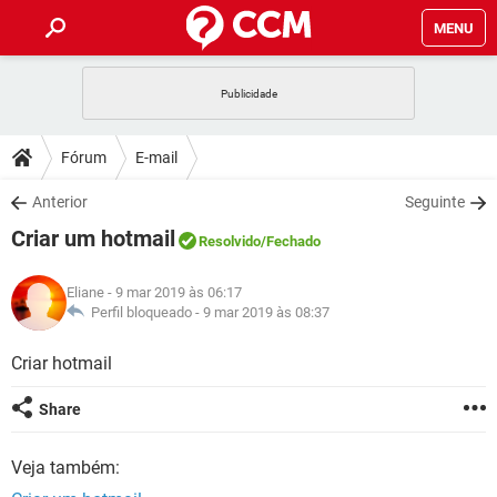
MENU
INÍCIO
JOGOS
WHATSAPP
DICAS
Fórum
E-mail
CELULAR
FACEBOOK
JOGOS
WHATSAPP
DOWNLOADS
Anterior
Seguinte
OUTLOOK
EXCEL
CELULAR
FACEBOOK
Criar um hotmail
INSTAGRAM
JOGOS
GMAIL
WHATSAPP
Resolvido
/Fechado
FÓRUM
OUTLOOK
EXCEL
GUIA DE COMPRAS
CELULAR
FACEBOOK
Eliane
- 9 mar 2019 às 06:17
INSTAGRAM
JOGOS
GMAIL
WHATSAPP
GLOSSÁRIO
Perfil bloqueado -
9 mar 2019 às 08:37
OUTLOOK
EXCEL
GUIA DE COMPRAS
CELULAR
FACEBOOK
INSTAGRAM
JOGOS
GMAIL
WHATSAPP
Criar hotmail
OUTLOOK
EXCEL
GUIA DE COMPRAS
CELULAR
FACEBOOK
Share
INSTAGRAM
GMAIL
OUTLOOK
EXCEL
GUIA DE COMPRAS
Veja também:
INSTAGRAM
GMAIL