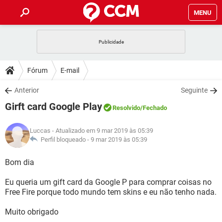
MENU
INÍCIO
JOGOS
WHATSAPP
DICAS
Fórum
E-mail
CELULAR
FACEBOOK
JOGOS
WHATSAPP
DOWNLOADS
Anterior
Seguinte
OUTLOOK
EXCEL
CELULAR
FACEBOOK
Girft card Google Play
INSTAGRAM
JOGOS
GMAIL
WHATSAPP
Resolvido
/Fechado
FÓRUM
OUTLOOK
EXCEL
GUIA DE COMPRAS
CELULAR
FACEBOOK
Luccas
- Atualizado em 9 mar 2019 às 05:39
INSTAGRAM
JOGOS
GMAIL
WHATSAPP
GLOSSÁRIO
Perfil bloqueado -
9 mar 2019 às 05:39
OUTLOOK
EXCEL
GUIA DE COMPRAS
CELULAR
FACEBOOK
INSTAGRAM
JOGOS
GMAIL
WHATSAPP
Bom dia
OUTLOOK
EXCEL
GUIA DE COMPRAS
CELULAR
FACEBOOK
Eu queria um gift card da Google P para comprar coisas no
INSTAGRAM
GMAIL
Free Fire porque todo mundo tem skins e eu não tenho nada.
OUTLOOK
EXCEL
GUIA DE COMPRAS
INSTAGRAM
GMAIL
Muito obrigado