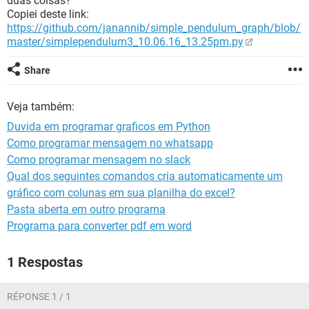
duas coisas?
GUIA DE COMPRAS
Copiei deste link:
https://github.com/janannib/simple_pendulum_graph/blob/
master/simplependulum3_10.06.16_13.25pm.py
Share
Veja também:
Duvida em programar graficos em Python
Como programar mensagem no whatsapp
Como programar mensagem no slack
Qual dos seguintes comandos cria automaticamente um
gráfico com colunas em sua planilha do excel?
Pasta aberta em outro programa
Programa para converter pdf em word
1 Respostas
RÉPONSE 1 / 1