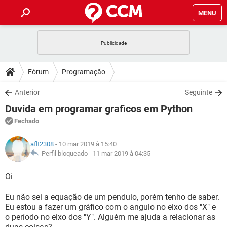
MENU
INÍCIO
JOGOS
WHATSAPP
DICAS
Fórum
Programação
CELULAR
FACEBOOK
JOGOS
WHATSAPP
DOWNLOADS
Anterior
Seguinte
OUTLOOK
EXCEL
CELULAR
FACEBOOK
Duvida em programar graficos em Python
INSTAGRAM
JOGOS
GMAIL
WHATSAPP
FÓRUM
OUTLOOK
EXCEL
Fechado
GUIA DE COMPRAS
CELULAR
FACEBOOK
INSTAGRAM
JOGOS
GMAIL
WHATSAPP
GLOSSÁRIO
OUTLOOK
aflt2308
- 10 mar 2019 à 15:40
EXCEL
GUIA DE COMPRAS
CELULAR
FACEBOOK
Perfil bloqueado -
11 mar 2019 à 04:35
INSTAGRAM
JOGOS
GMAIL
WHATSAPP
OUTLOOK
EXCEL
Oi
GUIA DE COMPRAS
CELULAR
FACEBOOK
INSTAGRAM
GMAIL
Eu não sei a equação de um pendulo, porém tenho de saber.
OUTLOOK
EXCEL
GUIA DE COMPRAS
Eu estou a fazer um gráfico com o angulo no eixo dos "X" e
INSTAGRAM
GMAIL
o período no eixo dos "Y". Alguém me ajuda a relacionar as