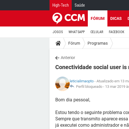
High-Tech
Saúde
FÓRUM
DICAS
JOGOS
WHATSAPP
CELULAR
FACEBOOK
Fórum
Programas
Anterior
Conectividade social user is
leticialimaopto
- Atualizado em 13 m
Perfil bloqueado -
13 mar 2019 à
Bom dia pessoal,
Estou tendo o seguinte problema co
Sempre que transmito aparece essa 
já executei como administrador e n