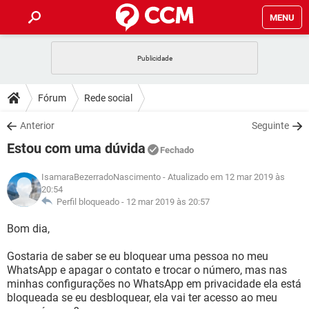
MENU
INÍCIO
JOGOS
WHATSAPP
DICAS
Fórum
Rede social
CELULAR
FACEBOOK
JOGOS
WHATSAPP
DOWNLOADS
Anterior
Seguinte
OUTLOOK
EXCEL
CELULAR
FACEBOOK
Estou com uma dúvida
INSTAGRAM
JOGOS
GMAIL
WHATSAPP
Fechado
FÓRUM
OUTLOOK
EXCEL
GUIA DE COMPRAS
CELULAR
FACEBOOK
IsamaraBezerradoNascimento
- Atualizado em 12 mar 2019 às
INSTAGRAM
JOGOS
GMAIL
WHATSAPP
20:54
GLOSSÁRIO
OUTLOOK
EXCEL
Perfil bloqueado -
12 mar 2019 às 20:57
GUIA DE COMPRAS
CELULAR
FACEBOOK
INSTAGRAM
JOGOS
GMAIL
WHATSAPP
Bom dia,
OUTLOOK
EXCEL
GUIA DE COMPRAS
CELULAR
FACEBOOK
Gostaria de saber se eu bloquear uma pessoa no meu
INSTAGRAM
GMAIL
OUTLOOK
EXCEL
WhatsApp e apagar o contato e trocar o número, mas nas
GUIA DE COMPRAS
minhas configurações no WhatsApp em privacidade ela está
INSTAGRAM
GMAIL
bloqueada se eu desbloquear, ela vai ter acesso ao meu