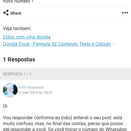
novo número ?
GUIA DE COMPRAS
Share
Veja também:
Estou com uma dúvida
Dúvida Excel - Fórmula SE Contendo Texto e Cálculo
✓
1 Respostas
RESPOSTA 1 / 1
Perfil bloqueado
12 mar 2019 às 20:57
Oi
Vou responder conforme eu (não) entendi o seu post: está
muito confuso, mas, no final das contas, penso que posso
até responder a você. Se você trocar o número do WhatsApp