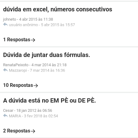
dúvida em excel, números consecutivos
johneto
-
4 abr 2015 às 11:38
usuário anônimo
-
5 abr 2015 às 15:57
1 Respostas
Dúvida de juntar duas fórmulas.
RenataPeixoto
-
4 mar 2014 às 21:18
Mazzaropi
-
7 mar 2014 às 16:36
10 Respostas
A dúvida está no EM PÈ ou DE PÈ.
Cesar
-
18 jan 2012 às 06:56
MARIA
-
3 fev 2018 às 02:54
2 Respostas