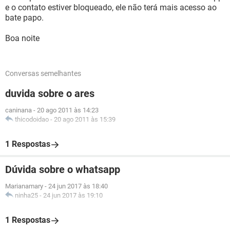
e o contato estiver bloqueado, ele não terá mais acesso ao
bate papo.
Boa noite
Conversas semelhantes
duvida sobre o ares
caninana
-
20 ago 2011 às 14:23
thicodoidao
-
20 ago 2011 às 15:39
1 Respostas
Dúvida sobre o whatsapp
Marianamary
-
24 jun 2017 às 18:40
ninha25
-
24 jun 2017 às 19:10
1 Respostas