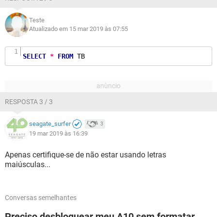
Teste
Atualizado em 15 mar 2019 às 07:55
SELECT
*
FROM
 TB 
RESPOSTA 3 / 3
seagate_surfer
3
19 mar 2019 às 16:39
Apenas certifique-se de não estar usando letras
maiúsculas...
Conversas semelhantes
Preciso desbloquear meu A10 sem formatar