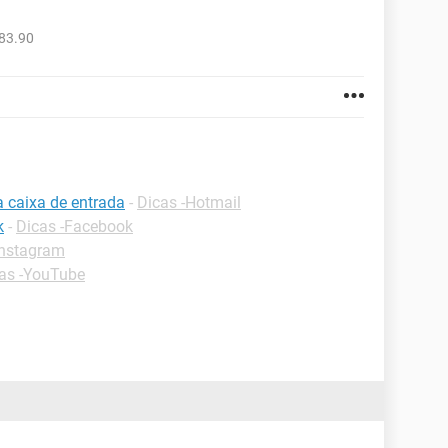
83.90
a caixa de entrada
-
Dicas -Hotmail
k
-
Dicas -Facebook
Instagram
as -YouTube