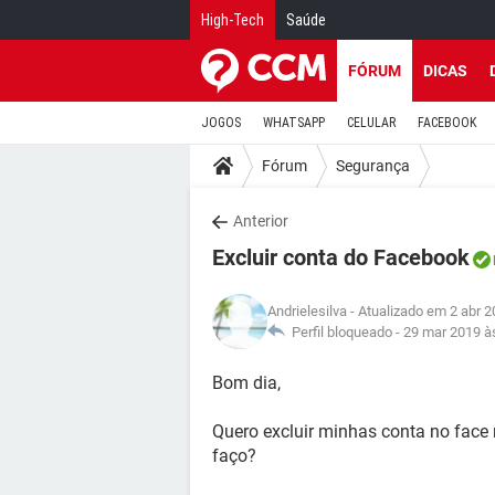
High-Tech
Saúde
FÓRUM
DICAS
JOGOS
WHATSAPP
CELULAR
FACEBOOK
Fórum
Segurança
Anterior
Excluir conta do Facebook
Andrielesilva
- Atualizado em 2 abr 2
Perfil bloqueado -
29 mar 2019 à
Bom dia,
Quero excluir minhas conta no face
faço?