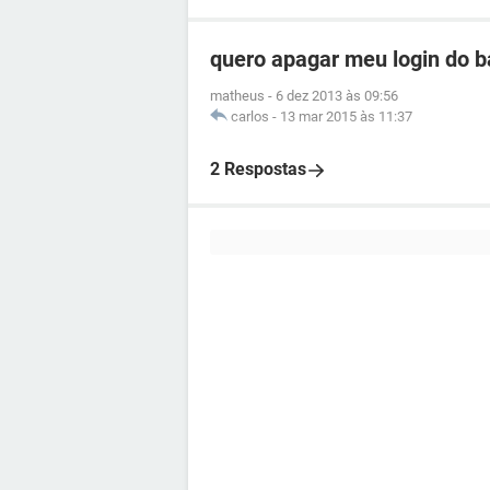
quero apagar meu login do b
matheus
-
6 dez 2013 às 09:56
carlos
-
13 mar 2015 às 11:37
2 Respostas