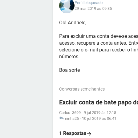
Perfil bloqueado
29 mar 2019 às 09:35
Olá Andriele,
Para excluir uma conta deve-se ac
acesso, recupere a conta antes. Entr
selecione o e-mail para receber o lin
números.
Boa sorte
Conversas semelhantes
Excluir conta de bate papo 
Carlos_3699
-
9 jul 2019 às 12:18
ninha25
-
10 jul 2019 às 06:41
1 Respostas