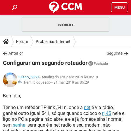
MENU
INÍCIO
JOGOS
WHATSAPP
DICAS
Fórum
Problemas Internet
CELULAR
FACEBOOK
JOGOS
WHATSAPP
DOWNLOADS
Anterior
Seguinte
OUTLOOK
EXCEL
CELULAR
FACEBOOK
Configurar um segundo roteador
INSTAGRAM
JOGOS
GMAIL
WHATSAPP
Fechado
FÓRUM
OUTLOOK
EXCEL
GUIA DE COMPRAS
CELULAR
FACEBOOK
Fulano_5050
- Atualizado em 2 abr 2019 às 05:19
INSTAGRAM
JOGOS
GMAIL
WHATSAPP
GLOSSÁRIO
Perfil bloqueado -
31 mar 2019 às 05:29
OUTLOOK
EXCEL
GUIA DE COMPRAS
CELULAR
FACEBOOK
INSTAGRAM
JOGOS
GMAIL
WHATSAPP
Bom dia,
OUTLOOK
EXCEL
GUIA DE COMPRAS
CELULAR
FACEBOOK
Tenho um rotedor TP-link 541n, onde a
net
é via rádio,
INSTAGRAM
GMAIL
ganhei outro igual 541, só que quando coloco o
rj 45
nele e
OUTLOOK
EXCEL
GUIA DE COMPRAS
ligo no PC a pagina não abre, e ele já fornece sinal normal
INSTAGRAM
GMAIL
sem
senha
, sera que é a net radio e seu modem, não
entendo , porque resetei ele, estou querendo usa-lo como