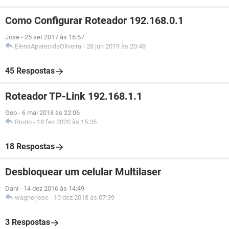
Como Configurar Roteador 192.168.0.1
Jose
-
25 set 2017 às 16:57
ElenaAparecidaOliveira
-
28 jun 2019 às 20:48
45 Respostas
Roteador TP-Link 192.168.1.1
Geo
-
6 mai 2018 às 22:06
Bruno
-
18 fev 2020 às 15:35
18 Respostas
Desbloquear um celular Multilaser
Dani
-
14 dez 2016 às 14:49
wagnerjose
-
10 dez 2018 às 07:39
3 Respostas