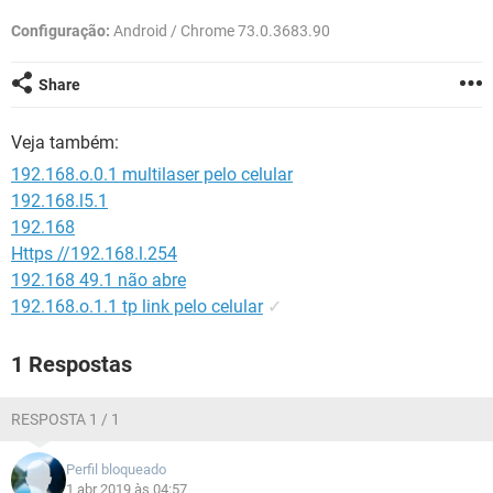
GUIA DE COMPRAS
Configuração:
Android / Chrome 73.0.3683.90
Share
Veja também:
192.168.o.0.1 multilaser pelo celular
192.168.l5.1
192.168
Https //192.168.l.254
192.168 49.1 não abre
192.168.o.1.1 tp link pelo celular
✓
1 Respostas
RESPOSTA 1 / 1
Perfil bloqueado
1 abr 2019 às 04:57