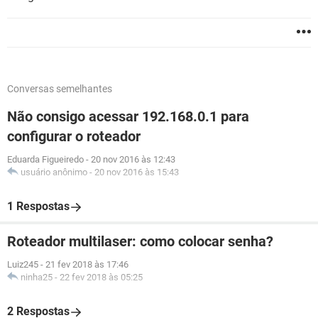
Conversas semelhantes
Não consigo acessar 192.168.0.1 para
configurar o roteador
Eduarda Figueiredo
-
20 nov 2016 às 12:43
usuário anônimo
-
20 nov 2016 às 15:43
1 Respostas
Roteador multilaser: como colocar senha?
Luiz245
-
21 fev 2018 às 17:46
ninha25
-
22 fev 2018 às 05:25
2 Respostas