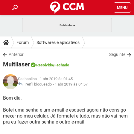
MENU
INÍCIO
JOGOS
WHATSAPP
DICAS
Fórum
Softwares e aplicativos
CELULAR
FACEBOOK
JOGOS
WHATSAPP
DOWNLOADS
Anterior
Seguinte
OUTLOOK
EXCEL
CELULAR
FACEBOOK
Multilaser
INSTAGRAM
JOGOS
GMAIL
WHATSAPP
Resolvido
/Fechado
FÓRUM
OUTLOOK
EXCEL
GUIA DE COMPRAS
CELULAR
FACEBOOK
Sashaalina
- 1 abr 2019 às 01:45
INSTAGRAM
JOGOS
GMAIL
WHATSAPP
GLOSSÁRIO
Perfil bloqueado -
1 abr 2019 às 04:57
OUTLOOK
EXCEL
GUIA DE COMPRAS
CELULAR
FACEBOOK
INSTAGRAM
JOGOS
GMAIL
WHATSAPP
Bom dia,
OUTLOOK
EXCEL
GUIA DE COMPRAS
CELULAR
FACEBOOK
Botei uma senha e um e-mail e esqueci agora não consigo
INSTAGRAM
GMAIL
mexer no meu celular. Já formatei e tudo, mas não vai nem
OUTLOOK
EXCEL
GUIA DE COMPRAS
pra eu fazer outra senha e outro e-mail.
INSTAGRAM
GMAIL