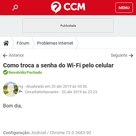
MENU
INÍCIO
JOGOS
WHATSAPP
DICAS
Fórum
Problemas Internet
CELULAR
FACEBOOK
JOGOS
WHATSAPP
DOWNLOADS
Anterior
Seguinte
OUTLOOK
EXCEL
CELULAR
FACEBOOK
Como troca a senha do Wi-Fi pelo celular
INSTAGRAM
JOGOS
GMAIL
WHATSAPP
FÓRUM
OUTLOOK
EXCEL
Resolvido
/Fechado
GUIA DE COMPRAS
CELULAR
FACEBOOK
INSTAGRAM
JOGOS
GMAIL
WHATSAPP
GLOSSÁRIO
OUTLOOK
Hg
- Atualizado em 20 abr 2019 às 05:56
EXCEL
GUIA DE COMPRAS
CELULAR
FACEBOOK
Cesarbatistasoares -
20 abr 2019 às 23:23
INSTAGRAM
JOGOS
GMAIL
WHATSAPP
OUTLOOK
EXCEL
Bom dia,
GUIA DE COMPRAS
CELULAR
FACEBOOK
INSTAGRAM
GMAIL
OUTLOOK
EXCEL
GUIA DE COMPRAS
INSTAGRAM
GMAIL
Configuração:
Android / Chrome 73.0.3683.90