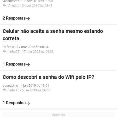
vivianebrito
-
11 nov 2018 às 19:05
Vinicius
-
24 set 2019 às 08:48
2 Respostas
Celular não aceita a senha mesmo estando
correta
Rafaela
-
17 mar 2022 às 00:34
ninha25
-
17 mar 2022 às 06:33
1 Respostas
Como descobri a senha do Wifi pelo IP?
Josezamo
-
4 jan 2019 às 13:01
ninha25
-
5 jan 2019 às 06:50
1 Respostas