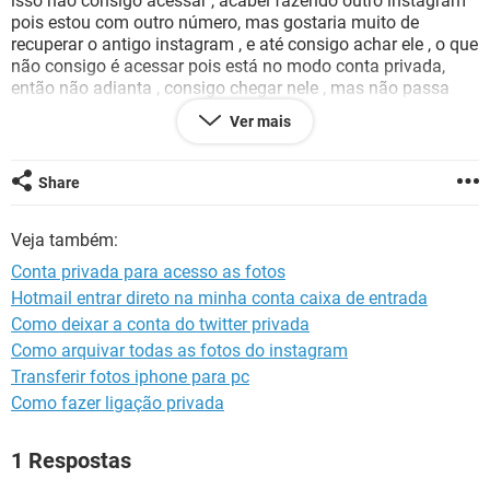
isso não consigo acessar , acabei fazendo outro instagram
GUIA DE COMPRAS
pois estou com outro número, mas gostaria muito de
recuperar o antigo instagram , e até consigo achar ele , o que
não consigo é acessar pois está no modo conta privada,
então não adianta , consigo chegar nele , mas não passa
disso!! Vcs podem por favor me ajudar ?
Ver mais
Share
Configuração:
Android / Chrome 73.0.3683.90
Veja também:
Conta privada para acesso as fotos
Hotmail entrar direto na minha conta caixa de entrada
Como deixar a conta do twitter privada
Como arquivar todas as fotos do instagram
Transferir fotos iphone para pc
Como fazer ligação privada
1 Respostas