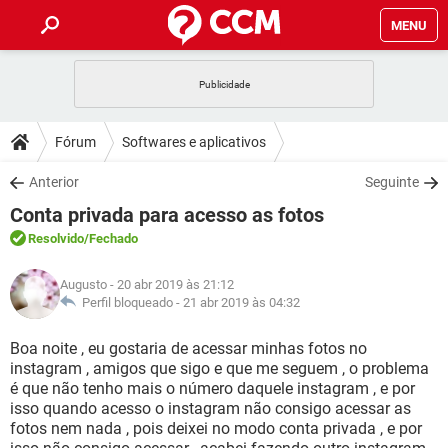
MENU
INÍCIO
JOGOS
WHATSAPP
DICAS
Fórum
Softwares e aplicativos
CELULAR
FACEBOOK
JOGOS
WHATSAPP
DOWNLOADS
Anterior
Seguinte
OUTLOOK
EXCEL
CELULAR
FACEBOOK
Conta privada para acesso as fotos
INSTAGRAM
JOGOS
GMAIL
WHATSAPP
FÓRUM
OUTLOOK
EXCEL
Resolvido
/Fechado
GUIA DE COMPRAS
CELULAR
FACEBOOK
INSTAGRAM
JOGOS
GMAIL
WHATSAPP
GLOSSÁRIO
OUTLOOK
Augusto
- 20 abr 2019 às 21:12
EXCEL
GUIA DE COMPRAS
CELULAR
FACEBOOK
Perfil bloqueado -
21 abr 2019 às 04:32
INSTAGRAM
JOGOS
GMAIL
WHATSAPP
OUTLOOK
EXCEL
Boa noite , eu gostaria de acessar minhas fotos no
GUIA DE COMPRAS
CELULAR
FACEBOOK
instagram , amigos que sigo e que me seguem , o problema
INSTAGRAM
GMAIL
é que não tenho mais o número daquele instagram , e por
OUTLOOK
EXCEL
GUIA DE COMPRAS
isso quando acesso o instagram não consigo acessar as
INSTAGRAM
GMAIL
fotos nem nada , pois deixei no modo conta privada , e por