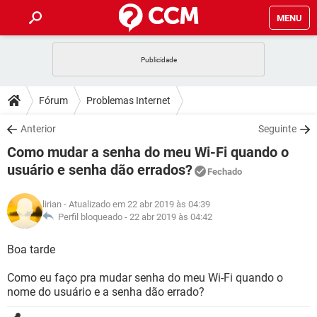
MENU
INÍCIO
JOGOS
WHATSAPP
DICAS
Fórum
Problemas Internet
CELULAR
FACEBOOK
JOGOS
WHATSAPP
DOWNLOADS
Anterior
Seguinte
OUTLOOK
EXCEL
CELULAR
FACEBOOK
Como mudar a senha do meu Wi-Fi quando o
INSTAGRAM
JOGOS
GMAIL
WHATSAPP
FÓRUM
OUTLOOK
EXCEL
usuário e senha dão errados?
Fechado
GUIA DE COMPRAS
CELULAR
FACEBOOK
INSTAGRAM
JOGOS
GMAIL
WHATSAPP
GLOSSÁRIO
OUTLOOK
EXCEL
lirian
- Atualizado em 22 abr 2019 às 04:39
GUIA DE COMPRAS
CELULAR
FACEBOOK
Perfil bloqueado -
22 abr 2019 às 04:42
INSTAGRAM
JOGOS
GMAIL
WHATSAPP
OUTLOOK
EXCEL
Boa tarde
GUIA DE COMPRAS
CELULAR
FACEBOOK
INSTAGRAM
GMAIL
OUTLOOK
EXCEL
Como eu faço pra mudar senha do meu Wi-Fi quando o
GUIA DE COMPRAS
nome do usuário e a senha dão errado?
INSTAGRAM
GMAIL