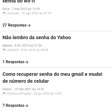
senha do wii-fi
Erica
-
7 mai 2013 às 13:35
Amanda
-
18 ago 2022 às 07:19
27 Respostas
Não lembro da senha do Yahoo
Mariza
-
4 fev 2019 às 21:53
ninha25
-
5 fev 2019 às 04:45
1 Respostas
Como recuperar senha do meu gmail e mudei
de número de celular
Greice
-
16 mar 2021 às 14:32
DemissonFagner
-
24 jan 2023 às 14:01
7 Respostas