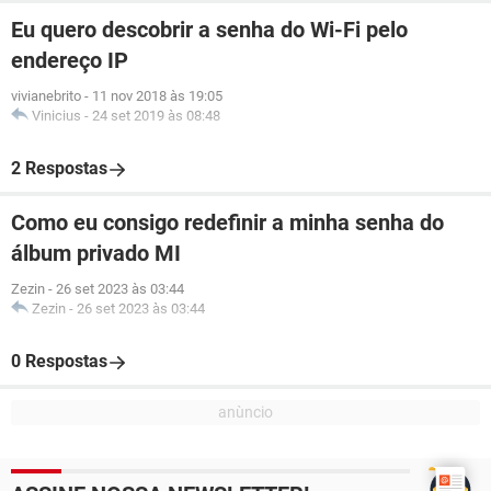
Eu quero descobrir a senha do Wi-Fi pelo
endereço IP
vivianebrito
-
11 nov 2018 às 19:05
Vinicius
-
24 set 2019 às 08:48
2 Respostas
Como eu consigo redefinir a minha senha do
álbum privado MI
Zezin
-
26 set 2023 às 03:44
Zezin
-
26 set 2023 às 03:44
0 Respostas