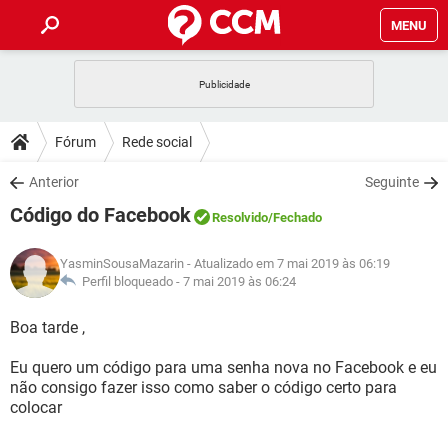
MENU
INÍCIO
JOGOS
WHATSAPP
DICAS
Fórum
Rede social
CELULAR
FACEBOOK
JOGOS
WHATSAPP
DOWNLOADS
Anterior
Seguinte
OUTLOOK
EXCEL
CELULAR
FACEBOOK
Código do Facebook
INSTAGRAM
JOGOS
GMAIL
WHATSAPP
Resolvido
/Fechado
FÓRUM
OUTLOOK
EXCEL
GUIA DE COMPRAS
CELULAR
FACEBOOK
YasminSousaMazarin
- Atualizado em 7 mai 2019 às 06:19
INSTAGRAM
JOGOS
GMAIL
WHATSAPP
GLOSSÁRIO
Perfil bloqueado -
7 mai 2019 às 06:24
OUTLOOK
EXCEL
GUIA DE COMPRAS
CELULAR
FACEBOOK
INSTAGRAM
JOGOS
GMAIL
WHATSAPP
Boa tarde ,
OUTLOOK
EXCEL
GUIA DE COMPRAS
CELULAR
FACEBOOK
Eu quero um código para uma senha nova no Facebook e eu
INSTAGRAM
GMAIL
não consigo fazer isso como saber o código certo para
OUTLOOK
EXCEL
GUIA DE COMPRAS
colocar
INSTAGRAM
GMAIL