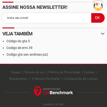
ASSINE NOSSA NEWSLETTER!
VEJA TAMBÉM
Código do gta 5
Codigo de erro 39
Codigo gta san andreas ps2
Equipe
Termos de uso
Política de Privacidade
Contato
Regulamento
A Revista Da Mulher
Configuração de cookies
saude.ccm.net