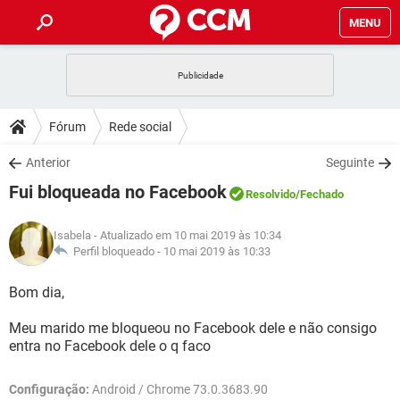
MENU
INÍCIO
JOGOS
WHATSAPP
DICAS
Fórum
Rede social
CELULAR
FACEBOOK
JOGOS
WHATSAPP
DOWNLOADS
Anterior
Seguinte
OUTLOOK
EXCEL
CELULAR
FACEBOOK
Fui bloqueada no Facebook
INSTAGRAM
JOGOS
GMAIL
WHATSAPP
Resolvido
/Fechado
FÓRUM
OUTLOOK
EXCEL
GUIA DE COMPRAS
CELULAR
FACEBOOK
Isabela
- Atualizado em 10 mai 2019 às 10:34
INSTAGRAM
JOGOS
GMAIL
WHATSAPP
GLOSSÁRIO
Perfil bloqueado -
10 mai 2019 às 10:33
OUTLOOK
EXCEL
GUIA DE COMPRAS
CELULAR
FACEBOOK
INSTAGRAM
JOGOS
GMAIL
WHATSAPP
Bom dia,
OUTLOOK
EXCEL
GUIA DE COMPRAS
CELULAR
FACEBOOK
Meu marido me bloqueou no Facebook dele e não consigo
INSTAGRAM
GMAIL
entra no Facebook dele o q faco
OUTLOOK
EXCEL
GUIA DE COMPRAS
INSTAGRAM
GMAIL
Configuração:
Android / Chrome 73.0.3683.90