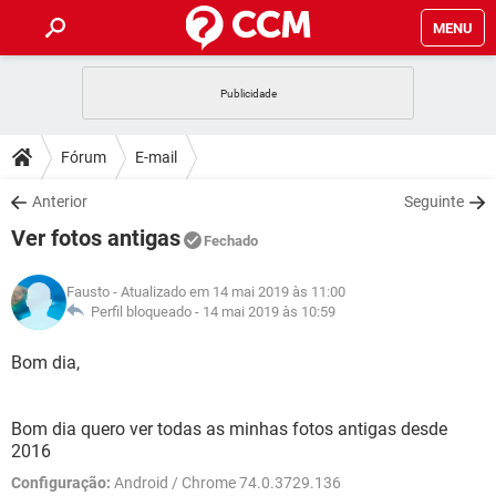
MENU
INÍCIO
JOGOS
WHATSAPP
DICAS
Fórum
E-mail
CELULAR
FACEBOOK
JOGOS
WHATSAPP
DOWNLOADS
Anterior
Seguinte
OUTLOOK
EXCEL
CELULAR
FACEBOOK
Ver fotos antigas
INSTAGRAM
JOGOS
GMAIL
WHATSAPP
Fechado
FÓRUM
OUTLOOK
EXCEL
GUIA DE COMPRAS
CELULAR
FACEBOOK
Fausto
- Atualizado em 14 mai 2019 às 11:00
INSTAGRAM
JOGOS
GMAIL
WHATSAPP
GLOSSÁRIO
Perfil bloqueado -
14 mai 2019 às 10:59
OUTLOOK
EXCEL
GUIA DE COMPRAS
CELULAR
FACEBOOK
INSTAGRAM
JOGOS
GMAIL
WHATSAPP
Bom dia,
OUTLOOK
EXCEL
GUIA DE COMPRAS
CELULAR
FACEBOOK
INSTAGRAM
GMAIL
Bom dia quero ver todas as minhas fotos antigas desde
OUTLOOK
EXCEL
GUIA DE COMPRAS
2016
INSTAGRAM
GMAIL
Configuração:
Android / Chrome 74.0.3729.136