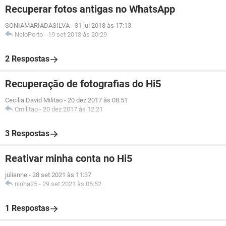
Recuperar fotos antigas no WhatsApp
SONIAMARIADASILVA
-
31 jul 2018 às 17:13
NeioPorto
-
19 set 2018 às 20:29
2 Respostas
Recuperação de fotografias do Hi5
Cecilia David Militao
-
20 dez 2017 às 08:51
Cmilitao
-
20 dez 2017 às 12:21
3 Respostas
Reativar minha conta no Hi5
julianne
-
28 set 2021 às 11:37
ninha25
-
29 set 2021 às 05:52
1 Respostas