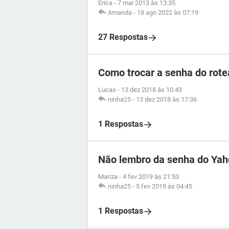
Erica
-
7 mai 2013 às 13:35
Amanda
-
18 ago 2022 às 07:19
27 Respostas
Como trocar a senha do rotea
Lucas
-
13 dez 2018 às 10:43
ninha25
-
13 dez 2018 às 17:36
1 Respostas
Não lembro da senha do Ya
Mariza
-
4 fev 2019 às 21:53
ninha25
-
5 fev 2019 às 04:45
1 Respostas