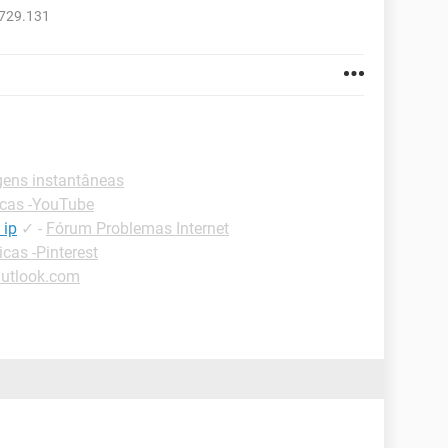
729.131
ens instantâneas
cas -YouTube
 ip
✓
-
Fórum Problemas Internet
icas -Pinterest
Outlook.com