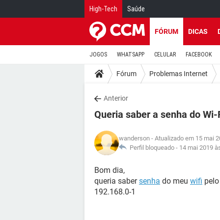
High-Tech
Saúde
FÓRUM
DICAS
JOGOS
WHATSAPP
CELULAR
FACEBOOK
Fórum
Problemas Internet
Anterior
Queria saber a senha do Wi-
wanderson
- Atualizado em 15 mai 2
Perfil bloqueado -
14 mai 2019 à
Bom dia,
queria saber
senha
do meu
wifi
pelo
192.168.0-1