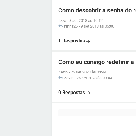
Como descobrir a senha do 
Ilzza
-
8 set 2018 às 10:12
ninha25
-
9 set 2018 às 06:00
1 Respostas
Como eu consigo redefinir a
Zezin
-
26 set 2023 às 03:44
Zezin
-
26 set 2023 às 03:44
0 Respostas